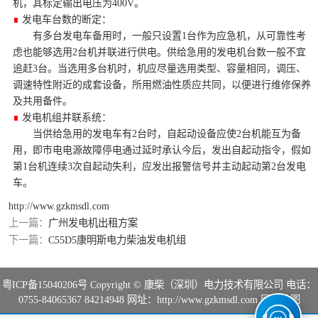
机，其标定输出电压为400V。
∎
发电车台数的断定：
有多台发电车备用时，一般只设置1台作为应急机，从可靠性考
虑也能够选用2台机并联进行供电。供给急用的发电机台数一般不宜
追赶3台。当选用多台机时，机应尽量选用类型、容量相同，调压、
调速特性附近的成套设备，所用燃油性质应共同，以便进行维修保养
及共用备件。
∎
发电机组并联系统：
当供给急用的发电车有2台时，自起动设备应使2台机能互为备
用，即市电电源故障停电通过延时承认今后，发出自起动指令，假如
第1台机连续3次自起动失利，应发出报警信号并主动起动第2台发电
车。
http://www.gzkmsdl.com
上一篇：
广州发电机出租方案
下一篇：
C55D5康明斯电力柴油发电机组
粤ICP备15040206号
Copyright © 康柴（深圳）电力技术有限公司 电话：
0755-84065367 84214948 网址：http://www.gzkmsdl.com
网站地图