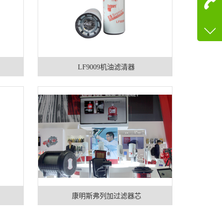
咨询
13600
客服q
73758
LF9009机油滤清器
康明斯弗列加过滤器芯