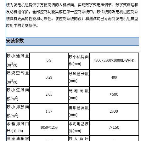
统为发电机组提供了方便简洁的人机界面，实现数字式电压调节、数字式调速和
发动机组保护，全部控制功能集成在单一控制系统中，较传统的发电机组控制系
统具有更高的性能和可靠性。该控制系统的设计和测试均已考虑到发电机组典型
应用中的苛刻条件。
安装参数
较小通风量
较小机房面
6.9
4800
×
3300
×
3000
(
L-W-H
)
3
积
(mm)
(m
/s)
燃烧空气量
导风管长度
0.29
400
3
(mm)
(m
/s)
较小进风面
离地高度
2.05
≈
5
00
2
(mm)
积
(m
)
较小排放面
排烟管高度
1.37
23
00
2
(mm)
积
(m
)
水箱排风口
水泥地基厚
1050
×
1253
＞
150
尺寸
(mm)
度
(mm)
底座
油箱容
较大背压