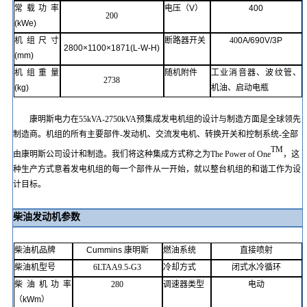
常载
功率
电压（
V
）
400
200
(kWe)
机组尺寸
断路器开关
40
0A/690V/3P
2800×1100×1871
(
L-W-H
)
(mm)
机组重量
随机附件
工业消音器、波纹管、
2738
(kg)
机油、启动电瓶
康明斯电力在
55kVA-2750kVA预集成发电机组的设计与制造方面是全球领先
制造商。机组的所有主要部件-发动机、交流发电机、转换开关和控制系统-全部
TM
由康明斯公司设计和制造。我们将这种集成方式称之为The Power of One
，这
种生产方式意着发电机组的每一个部件从一开始，就以整台机组的和谐工作为设
计目标。
柴油发动机参数
柴油机品牌
Cummins
康明斯
燃油系统
直接喷射
柴油机型号
6LTAA9.5-G3
冷却方式
闭式水冷循环
柴油机功率
280
调速器类型
电动
（
kWm
）