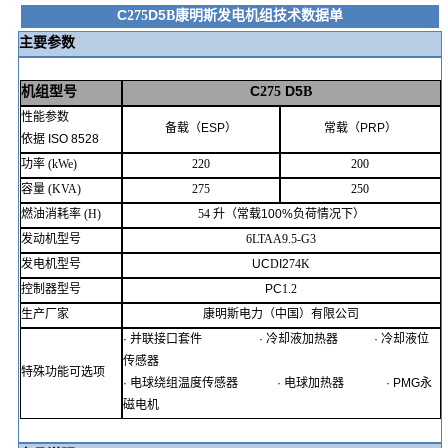
C
D5
康明斯发电机组技术数据单
275
B
主要参数
机组型号
C
D5
275
B
性能参数
备载（
ESP
）
常载（
PRP
）
依据
ISO
8528
功率
(kWe)
220
200
容量
(KVA)
275
250
燃油消耗率
(H)
54
升（常载
100%
负荷情况下）
发动机型号
6LTAA9.5-G3
发电机型号
UC
D
I2
74K
控制器型号
PC
1.2
生产厂家
康明斯电力（中国）有限公司
·
并联接口套件
·
冷却液加热器
·
冷却液位
传感器
特殊功能可选项
·
电球绕组温度传感器
·
电球加热器
· PMG
永
磁电机