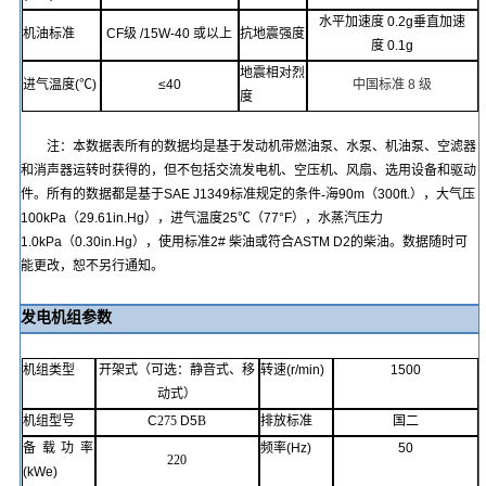
水平加速度
0.2g
垂直加速
机油标准
CF
级
/15W-40
或
以上
抗地震强度
度
0.1g
地震相对烈
进气温度
(℃)
≤
40
中国标准
8
级
度
注：本数据表所有的数据均是基于发动机带燃油泵、水泵、机油泵、空滤器
和消声器运转时获得的，但不包括交流发电机、空压机、风扇、选用设备和驱动
件。所有的数据都是基于
SAE J1349
标准规定的条件
-
海
90m
（
300ft.
），大气压
100kPa
（
29.61in.Hg
），进气温度
25℃
（
77°F
），水蒸汽压力
1.0kPa
（
0.30in.Hg
），使用标准
2#
柴油或符合
ASTM D2
的柴油。数据随时可
能更改，恕不另行通知。
发电机组参数
机组类型
开架式（可选：静音式、移
转速
(r/min)
1500
动式）
机组型号
C
275
D5
B
排放标准
国
二
备载功率
频率
(Hz)
50
220
(kWe)