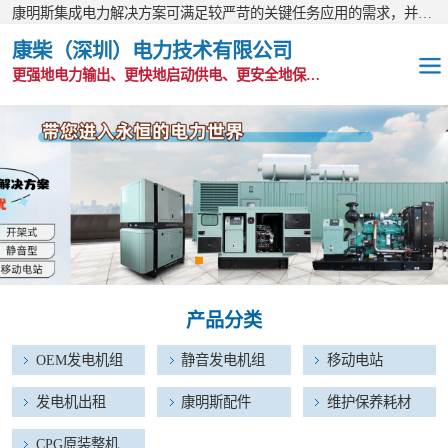
康明斯集成电力解决方案可满足较严苛的关键任务应用的需求，并以无与伦比的全球支持网络为后盾。
康柴（深圳）电力技术有限公司
更强地电力输出、更快地启动供电、更安全地保护功能
OEM发电机组
静音发电机组
移动电站
发电机出租
产品分类
康明斯配件
OEM发电机组
静音发电机组
移动电站
维护保养耗材
发电机出租
康明斯配件
维护保养耗材
CPG原装整机
CPG原装整机