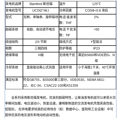
发电机品牌
Stamford
斯坦福
温升
125℃
发电机型号
UC
D
I2
74K1
功率因素
COSΦ=
0.8
滞后
型式
无刷
、单轴承、旋转磁场
电话谐波系
2%
数
：
THF
励磁系统
自励、自动调节电压
电话
干扰
系
<50
数
：
TIF
绕组结构
2/3
节距
接线方式
Y
型接法
相数
三相四线
防护等级
IP23
绝缘等级
H
级
无线电干扰
满足
BS800
和
VDE
的
G
、
N
级
冷却系统
直接驱动离心式风扇
适用环境
小于
海拔
1
千
米，
40℃
环境
温度
满足标准
符合
GB755
，
BS5000
第三部分，
VDE0530
，
NEMA
MG1-
22
，
IEC-34
，
CSAC22-100
和
AS1359
全系列采用斯坦福发电机，优良的励磁特性，让
柴油发电
机组可以承受大功
率瞬间加载，电压波动小，恢复迅速。康明斯制造的交流发电机凭借其高性能、
低阻抗，
在供电要求较高的应用场合（如：数据中心、医院和工业设施）中可
提供优良的电压波形和电动机启动性能。