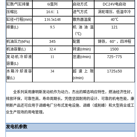
缸数
/
气缸排量
6
/
直列
启动方式
DC24V
电启动
压缩比
1
6.6
：
1
进气方式
涡轮增压、低温中冷
缸径
×
行程
(mm)
1
16.5
x1
48
散热器温度
4
0℃
排量
(L)
9.5
机油油温
121
（
℃)
机油压力
(kPa)
345
配置
铸铁
，
60°
，四冲程
机油容量
(L)
32.4
转速
(r/min)
1500
发动机冷却液
11
怠速
(r/min)
725~775
容量
(L)
水箱冷却液容
34
超速上限
1725
±50
量
(L)
(r/min)
全系列采用康明斯发动机作为动力，杰出的瞬态响应特性，燃油经济性好，
排放环保，可靠性高，寿命周期长。凭借坚固耐用的设计、可靠的机电性能，
康
明斯
产品还可应用于调峰电厂分布式发电设施、调峰（或削峰）和大型商业或工
业生产现场的用电管理。
发电机参数