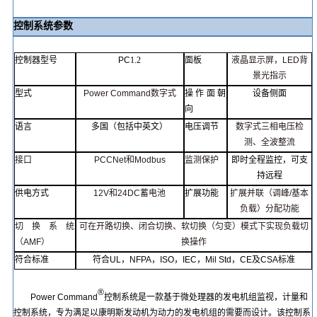
控制系统参数
控制器型号
PC
1.2
面板
液晶显示屏
，
LED
背
景光指示
型式
Power
Comman
d
数字式
操作面
朝
设备侧面
向
语言
多国（包括中英文）
电压调节
数字式三相电压检
测
、
全波整
流
接口
PCCNet
和
Modbu
s
监测保护
即时全程监控，可支
持远程
供电方式
12V
和
24DC
蓄电池
扩展功能
扩展并联（调峰
/
基本
负载）
分配
功能
切换系统
可在开路切
换
、
闭合切换
、
软切换（匀变
）
模式下实现负载切
（
AMF
）
换操作
符合标准
符合
UL
，
NFPA
，
ISO
，
IEC
，
Mil Std
，
CE
及
CSA
标准
®
Power
Command
控制系统是一款基于微处理器的发电机组监视，计量和
控制系统，专为满足以
康明斯
发动机为动力的发电机组的需要而设计。该控制系