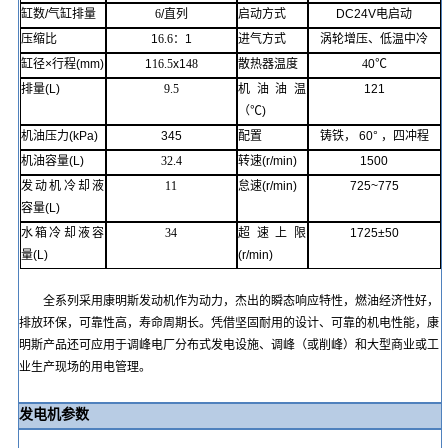
缸数
/
气缸排量
6
/
直列
启动方式
DC24V
电启动
压缩比
1
6.6
：
1
进气方式
涡轮增压、低温中冷
缸径
×
行程
(mm)
1
16.5
x1
48
散热器温度
4
0℃
排量
(L)
9.5
机油油温
121
（
℃)
机油压力
(kPa)
345
配置
铸铁
，
60°
，四冲程
机油容量
(L)
32.4
转速
(r/min)
1500
发动机冷却液
11
怠速
(r/min)
725~775
容量
(L)
水箱冷却液容
34
超速上限
1725
±50
量
(L)
(r/min)
全系列采用康明斯发动机作为动力，杰出的瞬态响应特性，燃油经济性好，
排放环保，可靠性高，寿命周期长。凭借坚固耐用的设计、可靠的机电性能，
康
明斯
产品还可应用于调峰电厂分布式发电设施、调峰（或削峰）和大型商业或工
业生产现场的用电管理。
发电机参数