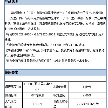
产品说明
康明斯电力（中国）有限公司是康明斯电力在中国的唯一的发电机组制造
厂，所生产的产品均采用康明斯电力全球统一设计、生产和测试标准，并在中国
制造。提供全面质量保证，对发电机组整机保修中的主要部件，发动机、发电机
和控制系统提供一站式服务。
·
符合
ISO8528-2005
和
GB/T2820-2009
《往复式内燃机驱动的交流发电机组》
标准。
·
发电机组的设计及制造单位均通过了
ISO9001
或
ISO9002
认证。
·
康明斯提供
1
年或
1000
运行小时
质量保证，负责发电机组整机保修，包括发动
机、发电机及控制系统。
·
遍布全国的专业服务网络为客户提供
24
小时售后服务和
技术支持
。
使用要求
≤
1000
（超过需功率修
海拔高度
(m)
水质
PH
值
6.5
～
8
正）
燃油标准
0#
轻柴油
相对湿度
≤
60%
大气压力
表面长霉等
≥
89.9
GB/T2423.16
/2
级
(kPa)
级