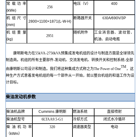
常载
功率
电压（
V
）
400
256
(kWe)
机组尺寸
断路器开关
63
0A/690V/3P
2800×1100×1871
(
L-W-H
)
(mm)
机组重量
随机附件
工业消音器、波纹管、
2951
(kg)
机油、启动电瓶
康明斯电力在
55kVA-2750kVA预集成发电机组的设计与制造方面是全球领先
制造商。机组的所有主要部件-发动机、交流发电机、转换开关和控制系统-全部
TM
由康明斯公司设计和制造。我们将这种集成方式称之为The Power of One
，这
种生产方式意着发电机组的每一个部件从一开始，就以整台机组的和谐工作为设
计目标。
柴油发动机参数
柴油机品牌
Cummins
康明斯
燃油系统
直接喷射
柴油机型号
6LTAA9.5-G1
冷却方式
闭式水冷循环
柴油机功率
320
调速器类型
电动
（
kWm
）