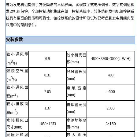
统为发电机组提供了方便简洁的人机界面，实现数字式电压调节、数字式调速和
发动机组保护，全部控制功能集成在单一控制系统中，较传统的发电机组控制系
统具有更高的性能和可靠性。该控制系统的设计和测试均已考虑到发电机组典型
应用中的苛刻条件。
安装参数
较小通风量
较小机房面
6.9
4800
×
3300
×
3000
(
L-W-H
)
3
积
(mm)
(m
/s)
燃烧空气量
导风管长度
0.31
400
3
(mm)
(m
/s)
较小进风面
离地高度
2.05
≈
5
00
2
(mm)
积
(m
)
较小排放面
排烟管高度
1.37
23
00
2
(mm)
积
(m
)
水箱排风口
水泥地基厚
1050
×
1253
＞
150
尺寸
(mm)
度
(mm)
底座
油箱容
较大背压