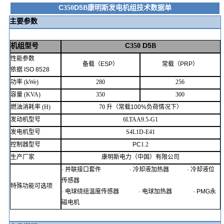
C
D5
康明斯发电机组技术数据单
350
B
主要参数
机组型号
C
D5
350
B
性能参数
备载（
ESP
）
常载（
PRP
）
依据
ISO
8528
功率
(kWe)
280
256
容量
(KVA)
350
300
燃油消耗率
(H)
70
升（常载
100%
负荷情况下）
发动机型号
6LTAA9.5-G1
发电机型号
S4L1D-E41
控制器型号
PC
1.2
生产厂家
康明斯电力（中国）有限公司
·
并联接口套件
·
冷却液加热器
·
冷却液位
传感器
特殊功能可选项
·
电球绕组温度传感器
·
电球加热器
· PMG
永
磁电机