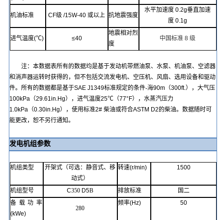
水平加速度
0.2g
垂直加速
机油标准
CF
级
/15W-40
或
以上
抗地震强度
度
0.1g
地震相对烈
进气温度
(℃)
≤
40
中国标准
8
级
度
注：本数据表所有的数据均是基于发动机带燃油泵、水泵、机油泵、空滤器
和消声器运转时获得的，但不包括交流发电机、空压机、风扇、选用设备和驱动
件。所有的数据都是基于
SAE J1349
标准规定的条件
-
海
90m
（
300ft.
），大气压
100kPa
（
29.61in.Hg
），进气温度
25℃
（
77°F
），水蒸汽压力
1.0kPa
（
0.30in.Hg
），使用标准
2#
柴油或符合
ASTM D2
的柴油。数据随时可
能更改，恕不另行通知。
发电机组参数
机组类型
开架式（可选：静音式、移
转速
(r/min)
1500
动式）
机组型号
C
350
D5
B
排放标准
国
二
备载功率
频率
(Hz)
50
280
(kWe)