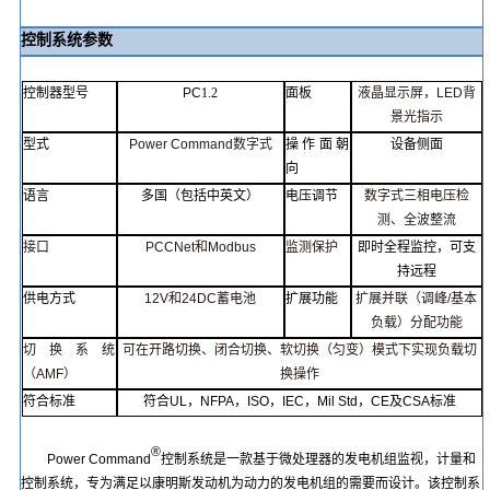
控制系统参数
控制器型号
PC
1.2
面板
液晶显示屏
，
LED
背
景光指示
型式
Power
Comman
d
数字式
操作面
朝
设备侧面
向
语言
多国（包括中英文）
电压调节
数字式三相电压检
测
、
全波整
流
接口
PCCNet
和
Modbu
s
监测保护
即时全程监控，可支
持远程
供电方式
12V
和
24DC
蓄电池
扩展功能
扩展并联（调峰
/
基本
负载）
分配
功能
切换系统
可在开路切
换
、
闭合切换
、
软切换（匀变
）
模式下实现负载切
（
AMF
）
换操作
符合标准
符合
UL
，
NFPA
，
ISO
，
IEC
，
Mil Std
，
CE
及
CSA
标准
®
Power
Command
控制系统是一款基于微处理器的发电机组监视，计量和
控制系统，专为满足以
康明斯
发动机为动力的发电机组的需要而设计。该控制系