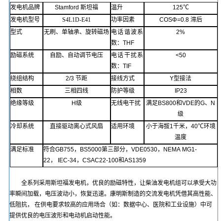
发电机品牌
Stamford
斯坦福
温升
125℃
发电机型号
S4L1D-E41
功率因素
COSΦ=
0.8
滞后
型式
无刷
、单轴承、旋转磁场
电话谐波系
2%
数
：
THF
励磁系统
自励、自动调节电压
电话
干扰
系
<50
数
：
TIF
绕组结构
2/3
节距
接线方式
Y
型接法
相数
三相四线
防护等级
IP23
绝缘等级
H
级
无线电干扰
满足
BS800
和
VDE
的
G
、
N
级
冷却系统
直接驱动离心式风扇
适用环境
小于
海拔
1
千
米，
40℃
环境
温度
满足标准
符合
GB755
，
BS5000
第三部分，
VDE0530
，
NEMA
MG1-
22
，
IEC-34
，
CSAC22-100
和
AS1359
全系列采用斯坦福发电机，优良的励磁特性，让
柴油发电
机组可以承受大功
率瞬间加载，电压波动小，恢复迅速。康明斯制造的交流发电机凭借其高性能、
低阻抗，
在供电要求较高的应用场合（如：数据中心、医院和工业设施）中可
提供优良的电压波形和电动机启动性能。