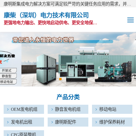
康明斯集成电力解决方案可满足较严苛的关键任务应用的需求，并以无与伦比的全球支持网络为后盾。
康柴（深圳）电力技术有限公司
更强地电力输出、更快地启动供电、更安全地保护功能
OEM发电机组
静音发电机组
移动电站
发电机出租
产品分类
康明斯配件
OEM发电机组
静音发电机组
移动电站
维护保养耗材
发电机出租
康明斯配件
维护保养耗材
CPG原装整机
CPG原装整机