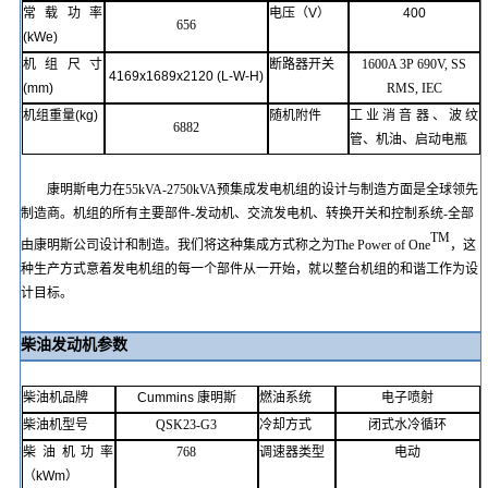
常载
功率
电压（
V
）
400
656
(kWe)
机组尺寸
断路器开关
1600A 3P 690V, SS
4169x1689x2120
(
L-W-H
)
(mm)
RMS, IEC
机组重量
(kg)
随机附件
工业消音器、波纹
6882
管、机油、启动电瓶
康明斯电力在
55kVA-2750kVA预集成发电机组的设计与制造方面是全球领先
制造商。机组的所有主要部件-发动机、交流发电机、转换开关和控制系统-全部
TM
由康明斯公司设计和制造。我们将这种集成方式称之为The Power of One
，这
种生产方式意着发电机组的每一个部件从一开始，就以整台机组的和谐工作为设
计目标。
柴油发动机参数
柴油机品牌
Cummins
康明斯
燃油系统
电子
喷射
柴油机型号
QSK23-G3
冷却方式
闭式水冷循环
柴油机功率
768
调速器类型
电动
（
kWm
）