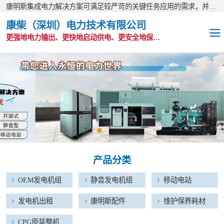
康明斯集成电力解决方案可满足较严苛的关键任务应用的需求，并以无与伦比的全球支持网络为后盾。
康柴（深圳）电力技术有限公司
更强地电力输出、更快地启动供电、更安全地保护功能
OEM发电机组
静音发电机组
移动电站
发电机出租
产品分类
康明斯配件
OEM发电机组
静音发电机组
移动电站
维护保养耗材
发电机出租
康明斯配件
维护保养耗材
CPG原装整机
CPG原装整机