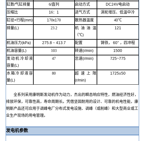
缸数
/
气缸排量
6
/
直列
启动方式
DC24V
电启动
压缩比
1
6
：
1
进气方式
涡轮增压、低温中冷
缸径
×
行程
(mm)
1
70
x1
70
散热器温度
4
0℃
排量
(L)
23.2
机油油温
121
（
℃)
机油压力
(kPa)
275.8
~
413.7
配置
铸铁
，
60°
，四冲程
机油容量
(L)
103
转速
(r/min)
1500
发动机冷却液
47
怠速
(r/min)
725~775
容量
(L)
水箱冷却液容
80
超速上限
1725
±50
量
(L)
(r/min)
全系列采用康明斯发动机作为动力，杰出的瞬态响应特性，燃油经济性好，
排放环保，可靠性高，寿命周期长。凭借坚固耐用的设计、可靠的机电性能，
康
明斯
产品还可应用于调峰电厂分布式发电设施、调峰（或削峰）和大型商业或工
业生产现场的用电管理。
发电机参数