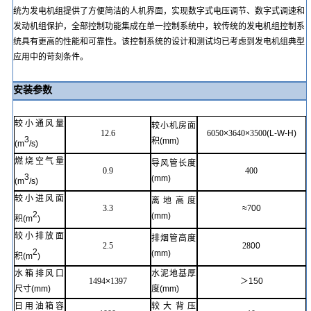
统为发电机组提供了方便简洁的人机界面，实现数字式电压调节、数字式调速和
发动机组保护，全部控制功能集成在单一控制系统中，较传统的发电机组控制系
统具有更高的性能和可靠性。该控制系统的设计和测试均已考虑到发电机组典型
应用中的苛刻条件。
安装参数
较小通风量
较小机房面
12.6
6050
×
3640
×
3500
(
L-W-H
)
3
积
(mm)
(m
/s)
燃烧空气量
导风管长度
0.9
400
3
(mm)
(m
/s)
较小进风面
离地高度
3.3
≈
7
00
2
(mm)
积
(m
)
较小排放面
排烟管高度
2.5
28
00
2
(mm)
积
(m
)
水箱排风口
水泥地基厚
1494
×
1397
＞
150
尺寸
(mm)
度
(mm)
日用
油箱容
较大背压