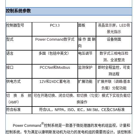
控制系统参数
控制器型号
PC
3.3
面板
液晶显示屏
，
LED
背
景光指示
型式
Power
Comman
d
数字式
操作面
朝
设备侧面
向
语言
多国（包括中英文）
电压调节
数字式三相电压检
测
、
全波整
流
接口
PCCNet
和
Modbu
s
监测保护
即时全程监控，可支
持远程
供电方式
12V
和
24DC
蓄电池
扩展功能
扩展并联（调峰
/
基本
负载）
分配
功能
切换系统
可在开路切
换
、
闭合切换
、
软切换（匀变
）
模式下实现负载切
（
AMF
）
换操作
符合标准
符合
UL
，
NFPA
，
ISO
，
IEC
，
Mil Std
，
CE
及
CSA
标准
®
Power
Command
控制系统是一款基于微处理器的发电机组监视，计量和
控制系统，专为满足以
康明斯
发动机为动力的发电机组的需要而设计。该控制系