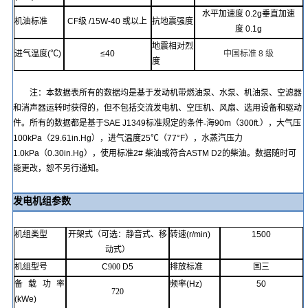
水平加速度
0.2g
垂直加速
机油标准
CF
级
/15W-40
或
以上
抗地震强度
度
0.1g
地震相对烈
进气温度
(℃)
≤
40
中国标准
8
级
度
注：本数据表所有的数据均是基于发动机带燃油泵、水泵、机油泵、空滤器
和消声器运转时获得的，但不包括交流发电机、空压机、风扇、选用设备和驱动
件。所有的数据都是基于
SAE J1349
标准规定的条件
-
海
90m
（
300ft.
），大气压
100kPa
（
29.61in.Hg
），进气温度
25℃
（
77°F
），水蒸汽压力
1.0kPa
（
0.30in.Hg
），使用标准
2#
柴油或符合
ASTM D2
的柴油。数据随时可
能更改，恕不另行通知。
发电机组参数
机组类型
开架式（可选：静音式、移
转速
(r/min)
1500
动式）
机组型号
C
900
D5
排放标准
国
三
备载功率
频率
(Hz)
50
720
(kWe)