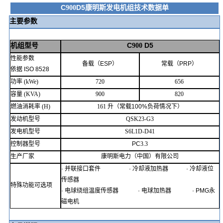
C
D5
康明斯发电机组技术数据单
900
主要参数
机组型号
C
D5
900
性能参数
备载（
ESP
）
常载（
PRP
）
依据
ISO
8528
功率
(kWe)
720
656
容量
(KVA)
900
820
燃油消耗率
(H)
161
升（常载
100%
负荷情况下）
发动机型号
QSK23-G3
发电机型号
S6L1D-D41
控制器型号
PC
3.3
生产厂家
康明斯电力（中国）有限公司
·
并联接口套件
·
冷却液加热器
·
冷却液位
传感器
特殊功能可选项
·
电球绕组温度传感器
·
电球加热器
· PMG
永
磁电机