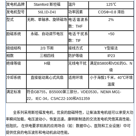
发电机品牌
Stamford
斯坦福
温升
125℃
发电机型号
S6L1D-D41
功率因素
COSΦ=
0.8
滞后
型式
无刷
、单轴承、旋转磁场
电话谐波系
2%
数
：
THF
励磁系统
永磁
、自动调节电压
电话
干扰
系
<50
数
：
TIF
绕组结构
2/3
节距
接线方式
Y
型接法
相数
三相四线
防护等级
IP23
绝缘等级
H
级
无线电干扰
满足
BS800
和
VDE
的
G
、
N
级
冷却系统
直接驱动离心式风扇
适用环境
小于
海拔
1
千
米，
40℃
环境
温度
满足标准
符合
GB755
，
BS5000
第三部分，
VDE0530
，
NEMA
MG1-
22
，
IEC-34
，
CSAC22-100
和
AS1359
全系列采用斯坦福发电机，优良的励磁特性，让
柴油发电
机组可以承受大功
率瞬间加载，电压波动小，恢复迅速。康明斯制造的交流发电机凭借其高性能、
低阻抗，
在供电要求较高的应用场合（如：数据中心、医院和工业设施）中可
提供优良的电压波形和电动机启动性能。