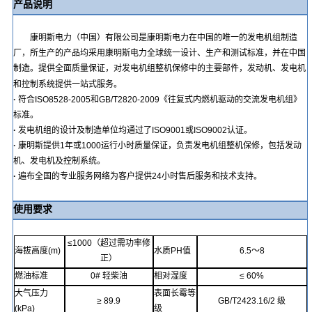
产品说明
康明斯电力（中国）有限公司是康明斯电力在中国的唯一的发电机组制造
厂，所生产的产品均采用康明斯电力全球统一设计、生产和测试标准，并在中国
制造。提供全面质量保证，对发电机组整机保修中的主要部件，发动机、发电机
和控制系统提供一站式服务。
·
符合
ISO8528-2005
和
GB/T2820-2009
《往复式内燃机驱动的交流发电机组》
标准。
·
发电机组的设计及制造单位均通过了
ISO9001
或
ISO9002
认证。
·
康明斯提供
1
年或
1000
运行小时
质量保证，负责发电机组整机保修，包括发动
机、发电机及控制系统。
·
遍布全国的专业服务网络为客户提供
24
小时售后服务和
技术支持
。
使用要求
≤
1000
（超过需功率修
海拔高度
(m)
水质
PH
值
6.5
～
8
正）
燃油标准
0#
轻柴油
相对湿度
≤
60%
大气压力
表面长霉等
≥
89.9
GB/T2423.16
/2
级
(kPa)
级