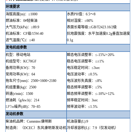
环境要求
海拔高度
(m)
：
≤
1000
水质
PH值：
6.5
～
8
燃油标准：
0#轻柴油
相对湿度：
≤
60%
大气压力
(kPa)：≥89.9
表面长霉等级
:
≤GB/T2423.16
/2级
机油标准：
CF级/15W-40
抗地震强度：水平加速度
0.2g垂直加速度
进气温度
(℃)：
≤
40
0.1g
发电机组参数
机型：移动电站
瞬态电压调整率：
≤-15%/+20%
机组型号
：
KC
70GF
稳态电压调整率：
≤±1%
备用功率
(KW)
：
70
电压稳定时间：
≤3sec
常用功率
(KW)
：
64
电压波动率：
≤0.5%
拖车
尺寸
(mm)
：
2
5
00×
1600
×
2180
电压波形失真度：
≤8%
机组重量
(kg)
：
2500
稳态频率调整率：
≤5%
转速
(r/min)
：
1500
瞬态频率调整率：
≤-10%/+12%
燃油
耗（
g/kw.h)
：
214
频率稳定时间：
3sec
LP
7
m
噪声
(dB)：70~85
频率波动率：
≤1.5%
发动机参数
柴油机品牌
：
Cummins/
康明斯
机油容量
(L):9
制造商：（
DCEC）东风
康明斯发动机
冷却液容积
(L)：7.9（仅发动机）