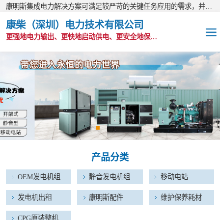
康明斯集成电力解决方案可满足较严苛的关键任务应用的需求，并以无与伦比的全球支持网络为后盾。
康柴（深圳）电力技术有限公司
更强地电力输出、更快地启动供电、更安全地保护功能
OEM发电机组
静音发电机组
移动电站
发电机出租
产品分类
康明斯配件
OEM发电机组
静音发电机组
移动电站
维护保养耗材
发电机出租
康明斯配件
维护保养耗材
CPG原装整机
CPG原装整机