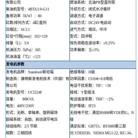
有限公司
燃油系统：北油
PB型直列泵
柴油机型号
：
4BTA3.9-G11
冷却方式
：
闭式水冷循环
备用功率（
KW）：80
调速方式：电子调速
缸数
/排列方式
：
4
缸
/
直列
启动方式
：
DC24V电启动
压缩比
：
1
6.5
:1
进气方式：增压、中冷
缸径
*行程(mm)
：
102×
1
20
型式：
四冲程
排量（
L)
：
3.9
恒负荷稳态波动率：
±0.25%
机油压力（
kPa)：345
功率偏差：
≦±5%
机油油温（
℃)：≤121
发电机参数
发电机品牌
：
Stamford/
斯坦福
绝缘等级：
H级
制造商：康明斯发电机技术（中国）有
功率因素：
COSΦ=
0.8滞后
限公司
电话
干扰
系数
：
TIF
：
<50
发电机型号：
UCI224F
接线：
Y型接法
容量：
80KVA
电话谐波系数
：
THF：<2
%
电压：
400V/230V
防护等级
：
IP23
形式
：无刷
、单轴承、旋转磁场
无线电干扰
：
满足
BS800和VDE的G、N
励磁系统
：
自励、自动调节电压
级
绕组结构
：
2/3 节距
满足标准
：
GB755、BS5000第三部
相数：三相四线
分,VDE0530、NEMA MG1-22, IEC-34、