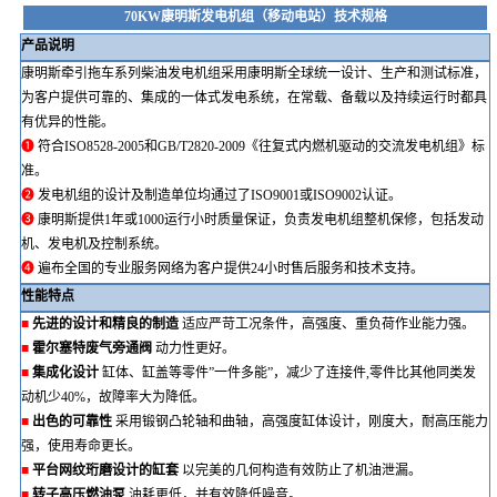
70KW康明斯发电机组（移动电站）技术规格
产品说明
康明斯牵引拖车系列
柴油发电机组采用康明斯全球统一设计、生产和测试标准，
为客户提供可靠的、集成的一体式发电系统，在常载、备载以及持续运行时都具
有优异的性能。
➊
符合
ISO8528-2005和GB/T2820-2009《往复式内燃机驱动的交流发电机组》标
准。
➋
发电机组的设计及制造单位均通过了
ISO9001或ISO9002认证。
➌
康明斯提供
1年或1000运行小时
质量保证，负责发电机组整机保修，包括发动
机、发电机及控制系统。
➍
遍布全国的专业服务网络为客户提供
24小时售后服务和
技术支持
。
性能特点
■
先进的设计和精良的制造
适应严苛工况条件，高强度、重负荷作业能力强。
■
霍尔塞特废气旁通阀
动力性更好。
■
集成化设计
缸体、缸盖等零件
”一件多能”，减少了连接件,零件比其他同类发
动机少40%，故障率大为降低。
■
出色的可靠性
采用锻钢凸轮轴和曲轴，高强度缸体设计，刚度大，耐高压能力
强，使用寿命更长
。
■
平台网纹珩磨设计的缸套
以完美的几何构造有效防止了机油泄漏
。
■
转子高压燃油泵
油耗更低，并有效降低噪音
。