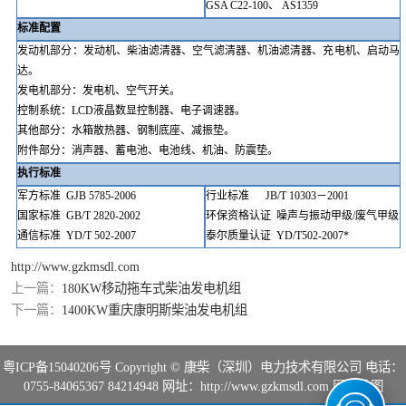
GSA C22-100、 AS1359
标准配置
发动机部分：发动机、柴油
滤清器
、空气
滤清器
、机油
滤清器
、充电
机
、启动马
达
。
发电机部分：发电机、空气开关
。
控制系统：
LCD液晶数显控制
器、电子调速器。
其他部分：水箱散热器、钢制底座、减振垫
。
附件部分：消声器、蓄电池、电池线、机油、防震垫。
执行标准
军方标准
GJB
5785-2006
行业标准
JB/T
10303－2001
国家
标准
GB/T
2820
-2002
环保资格认证
噪声与振动甲级
/废气甲级
通信标准
YD/T
502-2007
泰尔质量认证
YD/T502-2007*
http://www.gzkmsdl.com
上一篇：
180KW移动拖车式柴油发电机组
下一篇：
1400KW重庆康明斯柴油发电机组
粤ICP备15040206号
Copyright © 康柴（深圳）电力技术有限公司 电话：
0755-84065367 84214948 网址：http://www.gzkmsdl.com
网站地图