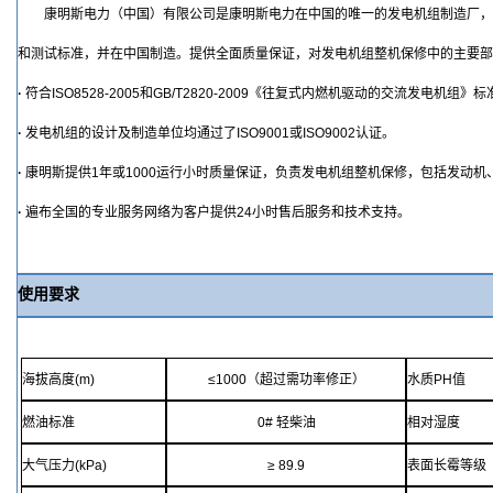
康明斯电力（中国）有限公司是康明斯电力在中国的唯一的发电机组制造厂
和测试标准，并在中国制造。提供全面质量保证，对发电机组整机保修中的主要
·
符合
ISO8528-2005
和
GB/T2820-2009
《往复式内燃机驱动的交流发电机组》标
·
发电机组的设计及制造单位均通过了
ISO9001
或
ISO9002
认证。
·
康明斯提供
1
年或
1000
运行小时
质量保证，负责发电机组整机保修，包括发动机
·
遍布全国的专业服务网络为客户提供
24
小时售后服务和
技术支持
。
使用要求
海拔高度
(m)
≤
1000
（超过需功率修正）
水质
PH
值
燃油标准
0#
轻柴油
相对湿度
大气压力
(kPa)
≥
89.9
表面长霉等级