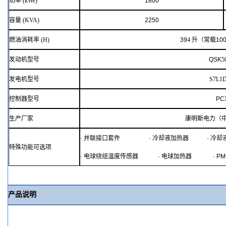
功率
(kWe)
1800
容量
(KVA)
2250
燃油消耗率
(H)
39
4
升（常载
10
发动机型号
QSK
5
发电机型号
S7L1D
控制器型号
PC3
生产厂家
康明斯电力（
·
并联接口套件
·
冷却液加热器
·
冷却
特殊功能可选项
·
电球绕组温度传感器
·
电球加热器
· P
产品说明