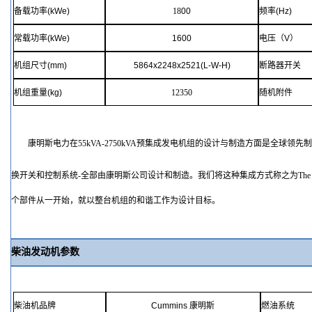
备载功率
(kWe)
18
00
频率
(Hz)
常载
功率
(kWe)
1600
电压（
V
）
机组尺寸
(mm)
5864
x
2248
x
2521
(
L-W-H
)
断路器开关
机组重量
(kg)
12350
随机附件
康明斯电力在
55kVA-2750kVA预集成发电机组的设计与制造方面是全球
换开关和控制系统-全部由康明斯公司设计和制造。我们将这种集成方式称之为The Power
个部件从一开始，就以整台机组的和谐工作为设计目标。
柴油发动机参数
柴油机品牌
Cummins
康明斯
燃油系统