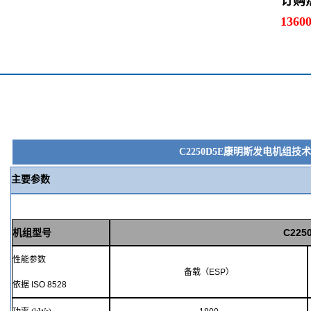
订购
1360
康明斯发电机组技术
C2250D5E
主要参数
机组型号
C225
性能参数
备载（
ESP
）
依据
ISO
8528