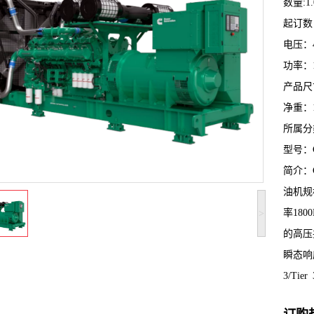
数量:1.
起订数：
电压：4
功率：1
产品尺寸：
净重：1
所属分类
型号：C
简介：
油机规格
率18
>
的高压
瞬态响
3/T