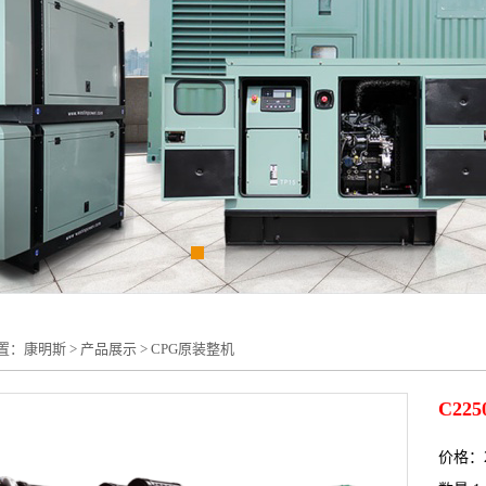
置：
康明斯
>
产品展示
>
CPG原装整机
C22
价格：24