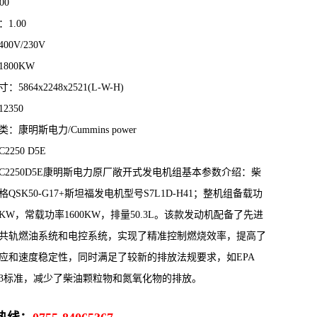
00
1.00
00V/230V
800KW
5864x2248x2521(L-W-H)
2350
：康明斯电力/Cummins power
2250 D5E
C2250D5E康明斯电力原厂敞开式发电机组基本参数介绍：柴
QSK50-G17+斯坦福发电机型号S7L1D-H41；整机组备载功
00KW，常载功率1600KW，排量50.3L。该款发动机配备了先进
共轨燃油系统和电控系统，实现了精准控制燃烧效率，提高了
应和速度稳定性，同时满足了较新的排放法规要求，如EPA
ier 3标准，减少了柴油颗粒物和氮氧化物的排放。