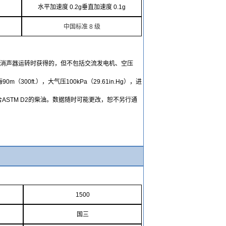
水平加速度
0.2g
垂直加速度
0.1g
中国标准
8
级
和消声器运转时获得的，但不包括交流发电机、空压
海
90m
（
300ft.
），大气压
100kPa
（
29.61in.Hg
），进
合
ASTM D2
的柴油。数据随时可能更改，恕不另行通
1500
国三