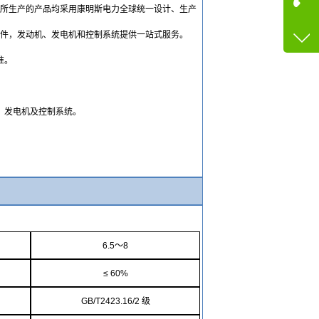
，所生产的产品均采用康明斯电力全球统一设计、生产
咨询
部件，发动机、发电机和控制系统提供一站式服务。
13600
客服q
准。
73758
、发电机及控制系统。
6.5
～
8
≤
60%
GB/T2423.16
/2
级