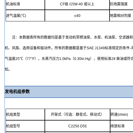
机油标准
CF
级
/15W-40
或
以上
抗地震强度
进气温度
(℃)
≤
40
地震相对烈度
注：本数据表所有的数据均是基于发动机带燃油泵、水泵、机油泵、空滤器
机、风扇、选用设备和驱动件。所有的数据都是基于
SAE J1349
标准规定的条件
-
气温度
25℃
（
77°F
），水蒸汽压力
1.0kPa
（
0.30in.Hg
），使用标准
2#
柴油或符
知。
发电机组参数
机组类型
开架式（可选：静音式、移动式）
转速
(r/min)
机组型号
C2250 D5
E
排放标准