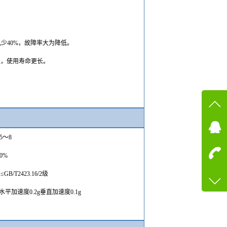
机少40%，故障率大为降低。
强，使用寿命更长
。
在线
.5
～
8
在
60%
咨询
:
≤GB/T2423.16
/2级
13600
水平加速度
0.2g垂直加速度0.1g
客服q
73758