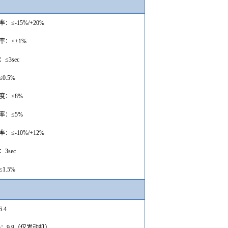
率：
≤-15%/+20%
率：
≤±1%
：
≤3sec
≤0.5%
度：
≤8%
率：
≤5%
率：
≤-10%/+12%
：
3sec
≤1.5%
6.4
L)：9.9（仅发动机）