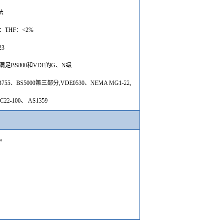
法
：
THF：<2
%
23
满足
BS800和VDE的G、N级
B755、BS5000第三部分,VDE0530、NEMA MG1-22,
C22-100、 AS1359
达
。