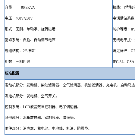
容量：
90.8KVA
接线：
Y型接
电压：
400V/230V
电话谐波系数
形式
：无刷
、单轴承、旋转磁场
防护等级
：
IP
励磁系统
：
自励、自动调节电压
无线电干扰
：
绕组结构
：
2/3 节距
满足标准
：
G
相数：三相四线
IEC-34、GSA 
标准配置
发动机部分：发动机、柴油
滤清器
、空气
滤清器
、机油
滤清器
、充电
机
、启动马
发电机部分：发电机、空气开关
。
控制系统：
LCD液晶数显控制
器、电子调速器。
其他部分：水箱散热器、钢制底座、减振垫
。
附件部分：消声器、蓄电池、电池线、机油、防震垫。