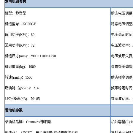
发电机组参数
机型：静音型
瞬态电压调整
机组型号
：
KC
80GF
稳态电压调整
备用功率
(KW)
：
80
电压稳定时间
常用功率
(KW)
：
72
电压波动率：
机组尺寸
(mm)
：
2900×1100×1750
电压波形失真
机组重量
(kg)
：
1900
稳态频率调整
转速
(r/min)
：
1500
瞬态频率调整
燃油
耗（
g/kw.h)
：
214
频率稳定时间
LP
7
m
噪声
(dB)：70~85
频率波动率：
发动机参数
柴油机品牌
：
Cummins/
康明斯
机油容量
(L):1
制造商：（
DCEC）东风
康明斯发动机有限公司
冷却液容积
(