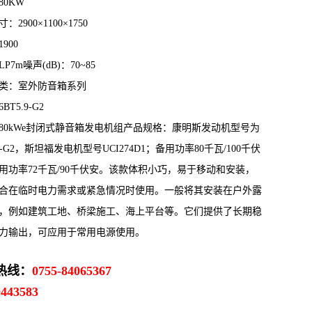
80KW
：2900×1100×1750
900
P7m噪声(dB)：70~85
类：室外防音箱系列
BT5.9-G2
80kWe封闭式静音箱发电机组产品规格：康明斯发动机型号为
.9-G2，斯坦福发电机型号UCI274D1；备用功率80千瓦/100千伏
用功率72千瓦/90千伏安。该款体积小巧，易于移动和安装，
合在临时电力需求或紧急情况时使用。一般将其安装在户外露
，例如建筑工地、桥梁施工、海上平台等。它们提供了长期稳
力输出，可应用于常用电源使用。
热线：
0755-84065367
0443583