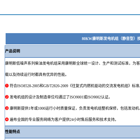
80KW康明斯发电机组（静音型）
产品说明
康明斯低噪声系列
柴油发电机组采用康明斯全球统一设计、生产和测试标准，为
载以及持续运行时都具有优异的性能。
➊
符合
ISO8528-2005和GB/T2820-2009《往复式内燃机驱动的交流发电机组》标
➋
发电机组的设计及制造单位均通过了
ISO9001或ISO9002认证。
➌
康明斯提供
1年或1000运行小时
质量保证，负责发电机组整机保修，包括发动机
➍
遍布全国的专业服务网络为客户提供
24小时售后服务和
技术支持
。
性能特点