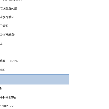
YC A型直列泵
式水冷循环
子调速
C24V电启动
压
动率：
±0.25%
±5%
级
OSΦ=
0.8滞后
：
TIF
：
<50