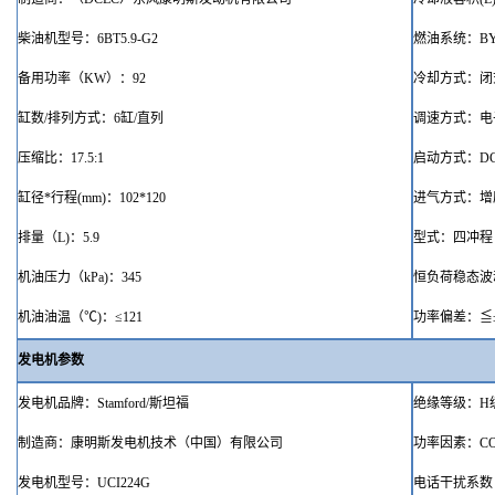
柴油机型号
：
6BT5.9-G2
燃油系统：
B
备用功率（
KW）：92
冷却方式
：
闭
缸数
/排列方式
：
6
缸
/
直列
调速方式：电
压缩比
：
1
7.5
:1
启动方式
：
D
缸径
*行程(mm)
：
102
*1
20
进气方式：增
排量（
L)
：
5.9
型式：
四冲程
机油压力（
kPa)：345
恒负荷稳态波
机油油温（
℃)：≤121
功率偏差：
≦
发电机参数
发电机品牌
：
Stamford/
斯坦福
绝缘等级：
H
制造商：康明斯发电机技术（中国）有限公司
功率因素：
C
发电机型号：
UCI224G
电话
干扰
系数