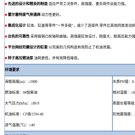
■
先进的设计和精良的制造
适应严苛工况条件，高强度、重负荷作业能力强。
■
霍尔塞特废气旁通阀
动力性更好。
■
集成化设计
缸体、缸盖等零件
”一件多能”，减少了连接件,零件比其他同类发动
■
出色的可靠性
采用锻钢凸轮轴和曲轴，高强度缸体设计，刚度大，耐高压能力
■
平台网纹珩磨设计的缸套
以完美的几何构造有效防止了机油泄漏
。
■
转子高压燃油泵
油耗更低，并有效降低噪音
。
环境要求
海拔高度
(m)
：
≤
1000
水质
PH值：
6
燃油标准：
0#轻柴油
相对湿度：
≤
大气压力
(kPa)：≥89.9
表面长霉等级
机油标准：
CF级/15W-40
抗地震强度：
进气温度
(℃)：
≤
40