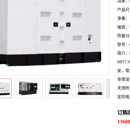
功率：
产品尺寸
净重：1
噪音：L
所属分
型号：6
简介：
6BT5
安，常
非常适
天场所
>
定的电
订购
1360