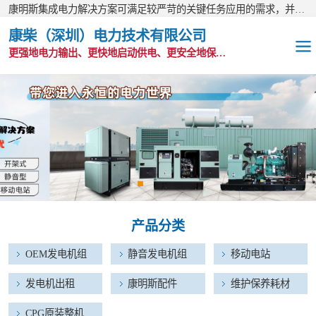
康明斯集成电力解决方案可满足较严苛的关键任务应用的需求，并以无与伦比的全球支持网络为后盾。
康柴（深圳）电力技术有限公司
更强地电力输出、更快地启动供电、更安全地保护功能
OEM发电机组
静音发电机组
移动电站
发电机出租
产品分类
康明斯配件
OEM发电机组
静音发电机组
移动电站
维护保养耗材
发电机出租
康明斯配件
维护保养耗材
CPG原装整机
CPG原装整机