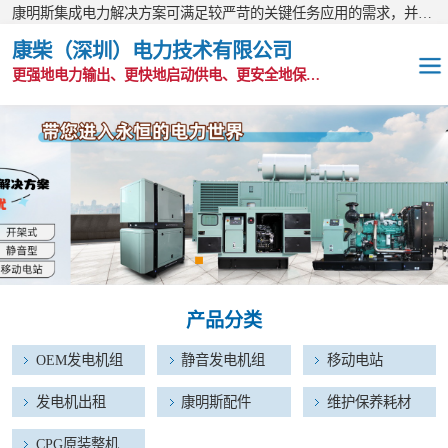
康明斯集成电力解决方案可满足较严苛的关键任务应用的需求，并以无与伦比的全球支持网络为后盾。
康柴（深圳）电力技术有限公司
更强地电力输出、更快地启动供电、更安全地保护功能
OEM发电机组
静音发电机组
移动电站
发电机出租
产品分类
康明斯配件
OEM发电机组
静音发电机组
移动电站
维护保养耗材
发电机出租
康明斯配件
维护保养耗材
CPG原装整机
CPG原装整机