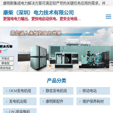
康明斯集成电力解决方案可满足较严苛的关键任务应用的需求，并以无与伦比的全球支持网络为后盾。
康柴（深圳）电力技术有限公司
更强地电力输出、更快地启动供电、更安全地保护功能
OEM发电机组
静音发电机组
移动电站
发电机出租
产品分类
康明斯配件
OEM发电机组
静音发电机组
移动电站
维护保养耗材
发电机出租
康明斯配件
维护保养耗材
CPG原装整机
CPG原装整机