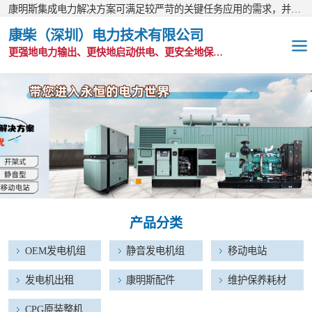
康明斯集成电力解决方案可满足较严苛的关键任务应用的需求，并以无与伦比的全球支持网络为后盾。
康柴（深圳）电力技术有限公司
更强地电力输出、更快地启动供电、更安全地保护功能
OEM发电机组
静音发电机组
移动电站
发电机出租
产品分类
康明斯配件
OEM发电机组
静音发电机组
移动电站
维护保养耗材
发电机出租
康明斯配件
维护保养耗材
CPG原装整机
CPG原装整机