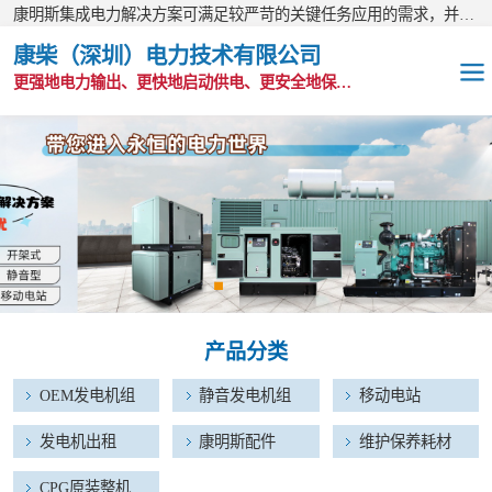
康明斯集成电力解决方案可满足较严苛的关键任务应用的需求，并以无与伦比的全球支持网络为后盾。
康柴（深圳）电力技术有限公司
更强地电力输出、更快地启动供电、更安全地保护功能
OEM发电机组
静音发电机组
移动电站
发电机出租
产品分类
康明斯配件
OEM发电机组
静音发电机组
移动电站
维护保养耗材
发电机出租
康明斯配件
维护保养耗材
CPG原装整机
CPG原装整机