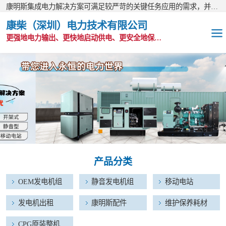
康明斯集成电力解决方案可满足较严苛的关键任务应用的需求，并以无与伦比的全球支持网络为后盾。
康柴（深圳）电力技术有限公司
更强地电力输出、更快地启动供电、更安全地保护功能
OEM发电机组
静音发电机组
移动电站
发电机出租
产品分类
康明斯配件
OEM发电机组
静音发电机组
移动电站
维护保养耗材
发电机出租
康明斯配件
维护保养耗材
CPG原装整机
CPG原装整机