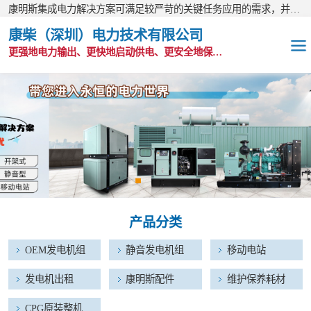
康明斯集成电力解决方案可满足较严苛的关键任务应用的需求，并以无与伦比的全球支持网络为后盾。
康柴（深圳）电力技术有限公司
更强地电力输出、更快地启动供电、更安全地保护功能
OEM发电机组
静音发电机组
移动电站
发电机出租
产品分类
康明斯配件
OEM发电机组
静音发电机组
移动电站
维护保养耗材
发电机出租
康明斯配件
维护保养耗材
CPG原装整机
CPG原装整机