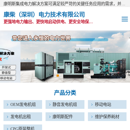
康明斯集成电力解决方案可满足较严苛的关键任务应用的需求，并以无与伦比的全球支持网络为后盾。
康柴（深圳）电力技术有限公司
更强地电力输出、更快地启动供电、更安全地保护功能
OEM发电机组
静音发电机组
移动电站
发电机出租
产品分类
康明斯配件
OEM发电机组
静音发电机组
移动电站
维护保养耗材
发电机出租
康明斯配件
维护保养耗材
CPG原装整机
CPG原装整机