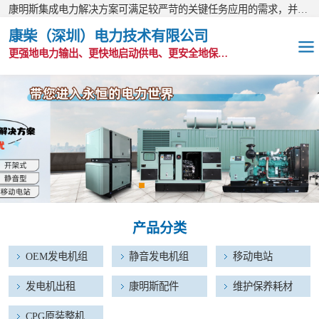
康明斯集成电力解决方案可满足较严苛的关键任务应用的需求，并以无与伦比的全球支持网络为后盾。
康柴（深圳）电力技术有限公司
更强地电力输出、更快地启动供电、更安全地保护功能
OEM发电机组
静音发电机组
移动电站
发电机出租
产品分类
康明斯配件
OEM发电机组
静音发电机组
移动电站
维护保养耗材
发电机出租
康明斯配件
维护保养耗材
CPG原装整机
CPG原装整机