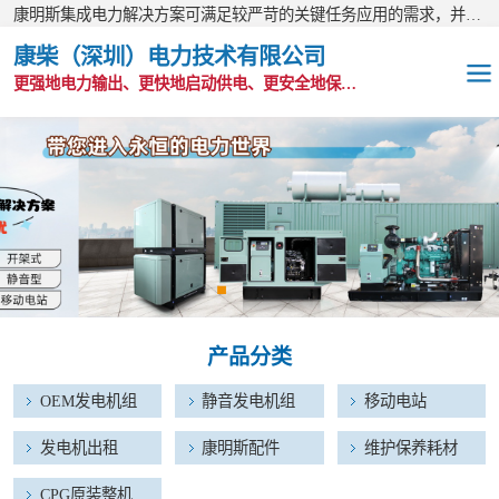
康明斯集成电力解决方案可满足较严苛的关键任务应用的需求，并以无与伦比的全球支持网络为后盾。
康柴（深圳）电力技术有限公司
更强地电力输出、更快地启动供电、更安全地保护功能
OEM发电机组
静音发电机组
移动电站
发电机出租
产品分类
康明斯配件
OEM发电机组
静音发电机组
移动电站
维护保养耗材
发电机出租
康明斯配件
维护保养耗材
CPG原装整机
CPG原装整机