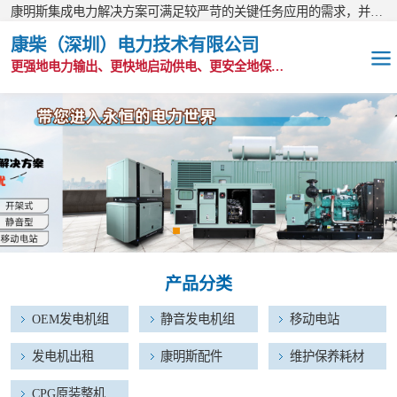
康明斯集成电力解决方案可满足较严苛的关键任务应用的需求，并以无与伦比的全球支持网络为后盾。
康柴（深圳）电力技术有限公司
更强地电力输出、更快地启动供电、更安全地保护功能
OEM发电机组
静音发电机组
移动电站
发电机出租
产品分类
康明斯配件
OEM发电机组
静音发电机组
移动电站
维护保养耗材
发电机出租
康明斯配件
维护保养耗材
CPG原装整机
CPG原装整机