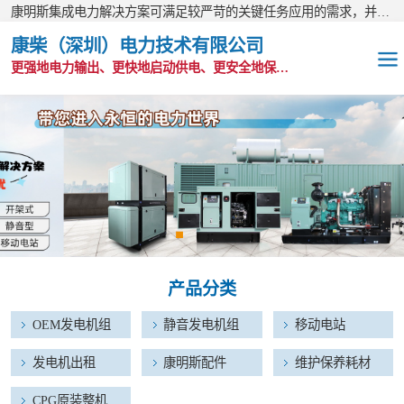
康明斯集成电力解决方案可满足较严苛的关键任务应用的需求，并以无与伦比的全球支持网络为后盾。
康柴（深圳）电力技术有限公司
更强地电力输出、更快地启动供电、更安全地保护功能
OEM发电机组
静音发电机组
移动电站
发电机出租
产品分类
康明斯配件
OEM发电机组
静音发电机组
移动电站
维护保养耗材
发电机出租
康明斯配件
维护保养耗材
CPG原装整机
CPG原装整机