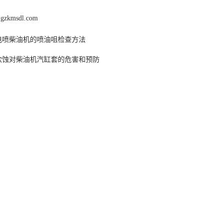
.gzkmsdl.com
电喷柴油机的喷油咀检查方法
穴蚀对柴油机汽缸套的危害和预防