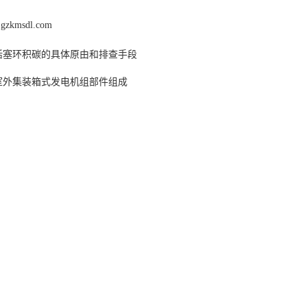
.gzkmsdl.com
活塞环积碳的具体原由和排查手段
室外集装箱式发电机组部件组成