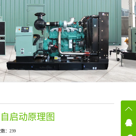
组自启动原理图
在线
在
数：239