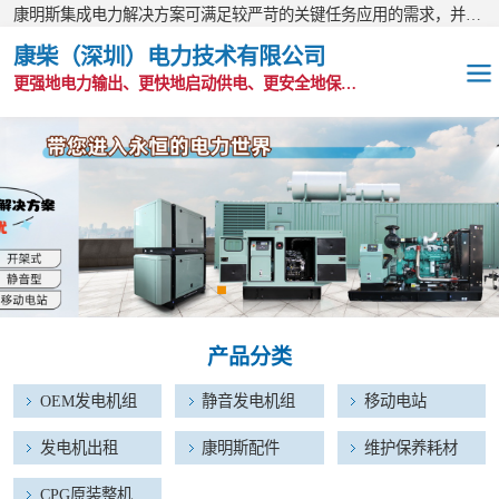
康明斯集成电力解决方案可满足较严苛的关键任务应用的需求，并以无与伦比的全球支持网络为后盾。
康柴（深圳）电力技术有限公司
更强地电力输出、更快地启动供电、更安全地保护功能
OEM发电机组
静音发电机组
移动电站
发电机出租
产品分类
康明斯配件
OEM发电机组
静音发电机组
移动电站
维护保养耗材
发电机出租
康明斯配件
维护保养耗材
CPG原装整机
CPG原装整机