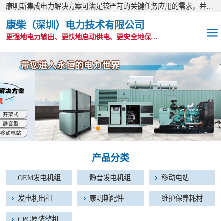
康明斯集成电力解决方案可满足较严苛的关键任务应用的需求，并以无与伦比的全球支持网络为后盾。
康柴（深圳）电力技术有限公司
更强地电力输出、更快地启动供电、更安全地保护功能
OEM发电机组
静音发电机组
移动电站
发电机出租
产品分类
康明斯配件
OEM发电机组
静音发电机组
移动电站
维护保养耗材
发电机出租
康明斯配件
维护保养耗材
CPG原装整机
CPG原装整机