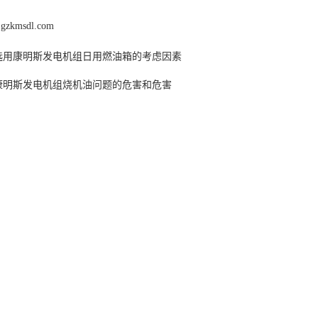
.gzkmsdl.com
选用康明斯发电机组日用燃油箱的考虑因素
康明斯发电机组烧机油问题的危害和危害