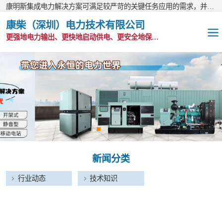
康明斯集成电力解决方案可满足较严苛的关键任务应用的需求，并以无与伦比的全球支持网络为后盾。
康柴（深圳）电力技术有限公司
更强地电力输出、更快地启动供电、更安全地保护功能
OEM发电机组
静音发电机组
移动电站
发电机出租
新闻分类
康明斯配件
行业动态
技术知识
维护保养耗材
CPG原装整机