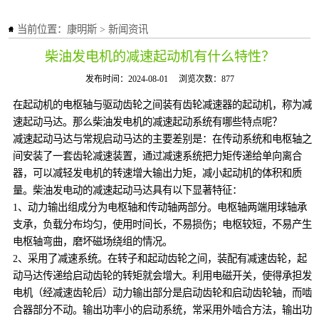
当前位置：
康明斯
>
新闻资讯
柴油发电机的减速起动机有什么特性？
发布时间：2024-08-01
浏览次数：877
在起动机的电枢轴与驱动齿轮之间装有齿轮减速器的起动机，称为减
速起动马达。那么柴油发电机的减速起动系统有哪些特点呢？
减速起动马达与常规启动马达的主要差别是：在传动系统和电枢轴之
间安装了一套齿轮减速装置，通过减速系统把力矩传递给单向离合
器，可以减轻发电机的转速增大输出力矩，减小起动机的体积和质
量。柴油发电动的减速起动马达具有以下显著特征：
1、动力输出组成分为电枢轴和传动轴两部分。电枢轴两端用球轴承
支承，负载分布均匀，使用时间长，不易损伤；电枢较短，不易产生
电枢轴弯曲，磨坏磁场绕组的情况。
2、采用了减速系统。在转子和起动齿轮之间，装配有减速齿轮，起
动马达传递给启动齿轮的转矩就会增大。利用电磁开关，使得承担发
电机（经减速齿轮后）动力输出部分是启动齿轮和启动齿轮轴，而啮
合器部分不动。输出功率小的启动系统，常采用外啮合方法，输出功