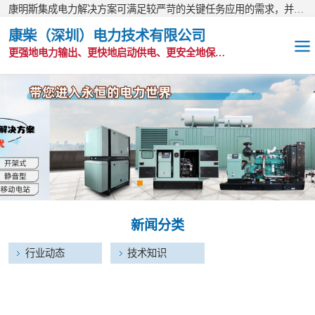
康明斯集成电力解决方案可满足较严苛的关键任务应用的需求，并以无与伦比的全球支持网络为后盾。
康柴（深圳）电力技术有限公司
更强地电力输出、更快地启动供电、更安全地保护功能
OEM发电机组
静音发电机组
移动电站
发电机出租
新闻分类
康明斯配件
行业动态
技术知识
维护保养耗材
CPG原装整机