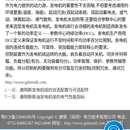
作为电力提供的动力源，发电机的重要性不言而喻;不但要考虑通用的
环境要素(温度、海拔)、起动冗余(双起动系统、双起动蓄电池，或气
动、弹簧起动)、通气散热、发电机水加热等;还要结合参数中心的要
求来选型发电机及发电机。发电机组行业详细的发电机制造商新发布
了一个新的功率定义——参数中心持续功率(DCC)。发电机生产商用
DCC定义来保证发电机运行不受时间和平均功率百分比限制。发电机
组的连续负载能力、可靠性、突加载能力是较核心的要求。
控制装置作为发电机组运转的大脑，肩负着自动开关机、同步并列带
载、负载分配(有功、无功容量均分)、功率管理、保护、参数传输等
功能。所以控制机构要做到充分可靠及冗余控制(控制冗余、通讯冗
余)。
http://www.gzkmsdl.com
上一篇：
康明斯发电机组的自选配置与可选配件
下一篇：
康明斯柴油发电机组的电气性能指标
粤ICP备15040206号
Copyright © 康柴（深圳）电力技术有限公司 电话：
0755-84065367 84214948 网址：http://www.gzkmsdl.com
网站地图