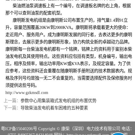
柴油燃油泵调速板上有一个编号，在调速板名牌的右上角，根据
那个可以查到油泵的配套机型。
康明斯发电机组是由康明斯公司布置生产的，排气量1.4到91立
升，容量范围覆盖20KW到2000KVA。康明斯将承载着更大的使命：
走近用户、服务用户。成为康明斯发展的同行者，去表达更多的康明
斯理念，去展示更多的康明斯形象，协力构筑全新的卓越动力品牌。
康明斯每一台柴油发电机都有一个铭牌，铭牌上的资料用于鉴别本柴
油发电机及其使用特点。这些资料应包括有类型，机身编号，输出电
压，相序及频率，输出功率用KW或KVA表示，及规定容量。为了供
应参考，这些资料还会重覆在随康明斯手册附送的技术数据表内。规
格及序列号均是独一无二不会重复的，当需要选择配件及保修服务时
须提供这些号码。
http://www.gzkmsdl.com
上一篇：
参数中心用集装箱式发电机组的布置优势
下一篇：
导致柴油发电机着车困难的五种要素
粤ICP备15040206号
Copyright © 康柴（深圳）电力技术有限公司 电话：