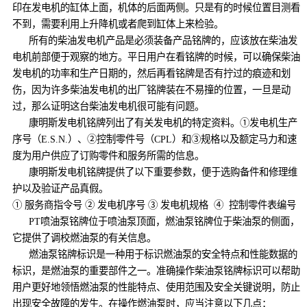
印在发电机的缸体上面，机体的后面两侧。只是有的时候位置目测看
不到，需要利用上升降机或者爬到缸体上来检验。
所有的柴油发电机产品是必须装备产品铭牌的，应该放在柴油发
电机前部便于观察的地方。平日用户在看铭牌的时候，可以确保柴油
发电机的功率和生产日期的，然后再看铭牌是否有拧过的痕迹和划
伤，因为许多柴油发电机的出厂铭牌装在不易撞的位置，一旦是动
过，那么证明这台柴油发电机很可能有问题。
康明斯发电机铭牌列出了有关发电机的特定资料。①发电机生产
序号（E.S.N.）、②控制零件号（CPL）和③规格以及额定马力和速
度为用户供应了订购零件和服务所需的信息。
康明斯发电机铭牌提供了以下重要参数，便于选购备件和修理维
护以及验证产品真假。
① 服务商指令号 ② 发电机序号 ③ 发电机规格 ④ 控制零件表编号
PT喷油泵铭牌位于喷油泵顶面，燃油泵铭牌位于柴油泵的侧面，
它提供了调校燃油泵的有关信息。
燃油泵铭牌标识是一种用于标识燃油泵的安全特点和性能数据的
标识，是燃油泵的重要部件之一。准确操作柴油泵铭牌标识可以帮助
用户更好地领悟燃油泵的性能特点、使用范围及安全关键说明，防止
出现安全故障的发生。在操作燃油泵时，应当注意以下几点：