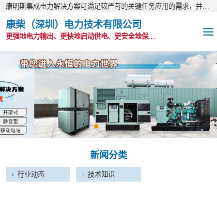
康明斯集成电力解决方案可满足较严苛的关键任务应用的需求，并以无与伦比的全球支持网络为后盾。
康柴（深圳）电力技术有限公司
更强地电力输出、更快地启动供电、更安全地保护功能
OEM发电机组
静音发电机组
移动电站
发电机出租
新闻分类
康明斯配件
行业动态
技术知识
维护保养耗材
CPG原装整机