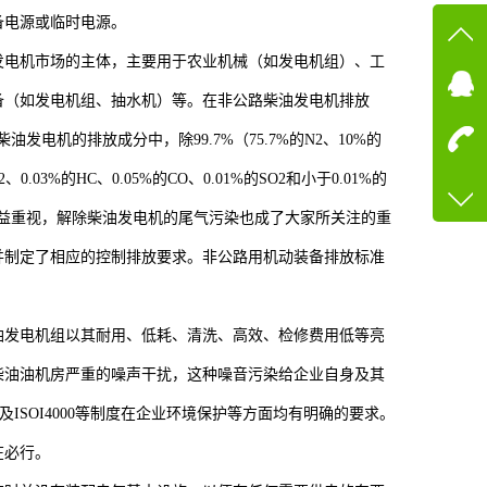
备电源或临时电源。
在线
发电机市场的主体，主要用于农业机械（如发电机组）、工
备（如发电机组、抽水机）等。在非公路柴油发电机排放
在
油发电机的排放成分中，除99.7%（75.7%的N2、10%的
咨询
.03%的HC、0.05%的CO、0.01%的SO2和小于0.01%的
13600
益重视，解除柴油发电机的尾气污染也成了大家所关注的重
客服q
并制定了相应的控制排放要求。非公路用机动装备排放标准
73758
油发电机组以其耐用、低耗、清洗、高效、检修费用低等亮
柴油油机房严重的噪声干扰，这种噪音污染给企业自身及其
ISOI4000等制度在企业环境保护等方面均有明确的要求。
在必行。