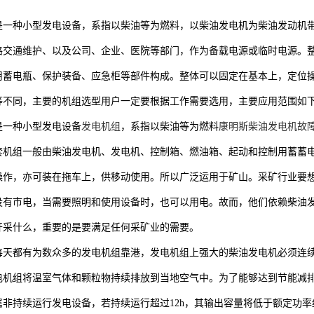
是一种小型发电设备，系指以柴油等为燃料，以柴油发电机为柴油发动机
路交通维护、以及公司、企业、医院等部门，作为备载电源或临时电源。
用蓄电瓶、保护装备、应急柜等部件构成。整体可以固定在基本上，定位
等不同，主要的机组选型用户一定要根据工作需要选用，主要应用范围如
是一种小型发电设备
发电机组
，系指以柴油等为燃料
康明斯柴油发电机故
套机组一般由柴油发电机、发电机、控制箱、燃油箱、起动和控制用蓄蓄
操作，亦可装在拖车上，供移动使用。所以广泛运用于矿山。采矿行业要
没有市电，当需要照明和使用设备时，也可以用电。故而，他们依赖柴油
开采什么，重要的是要满足任何采矿业的需要。
每天都有为数众多的发电机组靠港，发电机组上强大的柴油发电机必须连
机组将温室气体和颗粒物持续排放到当地空气中。为了能够达到节能减排的效
属非持续运行发电设备，若持续运行超过12h，其输出容量将低于额定功率