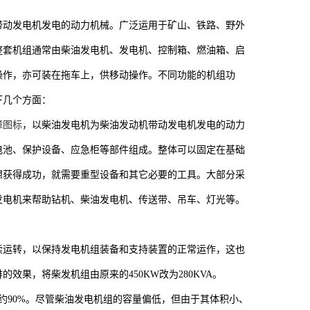
带动发电机发电的动力机械。广泛运用于矿山、铁路、野外
整套机组通常由柴油发电机、发电机、控制箱、燃油箱、启
操作，亦可装在拖车上，供移动操作。不同功能的机组功
下几个方面：
障图标
，以柴油发电机为柴油发动机带动发电机发电的动力
电池、保护设备、应急柜等部件组成。整体可以固定在基础
想获得成功，就需要重型设备和其它必要的工具。大部分采
发电机来帮助钻机、柴油发电机、传送带、吊车、灯光等。
续运转，以保持发电机组装备和支持装置的正常运作，这也
果，将柴发机组由原来的450KW改为280KVA。
约90%。尽管柴油发电机组的容量偏低，但由于其体积小、