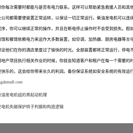
保你每次需要时都能与是否有电力联系。这样可以帮助紧急救援人员和其
业公司都需要使装置正常运转，以保证一切正常运行。柴油发电机可以连
程序，你可以继续正常的操作，并且在断电停止操作时不会受到损失。假
旅馆和餐馆依赖电力来运作大多数装置，如空调、加热器、厨房电器等
发
保证他们在你的酒店里度过了愉快的时光。全部装置都将正常运行，停电
用地产项目执行相关作业的时候，你就会知道客户和租户在每一个需要的
是快乐的，这会给你带来长久的利润。备份保证系统如安全系统的有效运
.gzkmsdl.com
柴油发电机组的黑起动机理
发电机失磁保护转子判据和构造逻辑