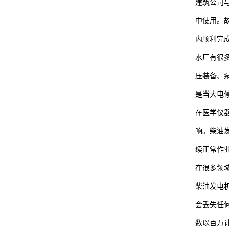
建筑公司
中使用。
内顺利完
水厂有很
压装备、
是当大电
在医学仪
响。柴油
续正常作
在很多领
柴油发电
会丢失任
数以百万