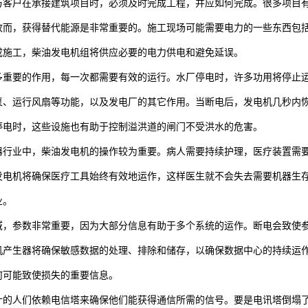
与客户在承接建筑项目时，必须及时完成工程，并应如何完成。很多项目
故而，获得替代能源是非常重要的。施工现场可能需要电力的一些东西包
成施工，柴油发电机组将供应必要的电力供电和避免延误。
多重要的作用，每一次都需要有效的运行。水厂停电时，许多功用将停止
泵、运行风扇等功能，以及发电厂的其它作用。当断电后，发电机几秒内
停电时，这些设施也有助于控制溢洪道的闸门不受洪水的危害。
器行业中，柴油发电机的操作较为重要。病人需要持续护理，医疗装置需要
发电机将确保医疗工具始终有效地运作，这样医生就不会失去需要机器生
业。
域，参数非常重要，因为大部分信息有助于多个系统的运作。断电会致使
机产生器将确保敏感数据的处理、排除和储存，以确保数据中心的持续运
何可能致使损失的重要信息。
计的人们依赖电信塔来确保他们能获得通信所需的信号。要是电讯塔倒塌