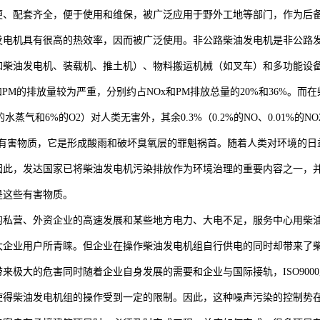
便、配套齐全，便于使用和维保，被广泛应用于野外工地等部门，作为后
发电机具有很高的热效率，因而被广泛使用。非公路柴油发电机是非公路
如柴油发电机、装载机、推土机）、物料搬运机械（如叉车）和多功能设
和PM的排放量较为严重，分别约占NOx和PM排放总量的20%和36%。而在柴
的水蒸气和6%的O2）对人类无害外，其余0.3%（0.2%的NO、0.01%的NO2、0
是有害物质，它是形成酸雨和破坏臭氧层的罪魁祸首。随着人类对环境的日
因此，发达国家已将柴油发电机污染排放作为环境治理的重要内容之一，
是这些有害物质。
的私营、外资企业的高速发展和某些地方电力、大电不足，服务中心用柴
大企业用户所青睐。但企业在操作柴油发电机组自行供电的同时却带来了
来极大的危害同时随着企业自身发展的需要和企业与国际接轨，ISO9000及
使得柴油发电机组的操作受到一定的限制。因此，这种噪声污染的控制势