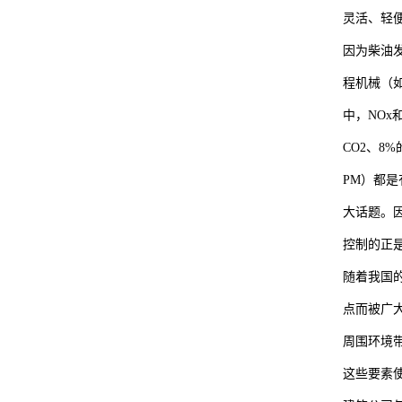
灵活、轻
因为柴油
程机械（
中，NOx
CO2、8%
PM）都
大话题。
控制的正
随着我国
点而被广
周围环境带
这些要素