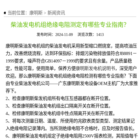
当前位置：
康明斯
>
新闻资讯
柴油发电机组绝缘电阻测定有哪些专业指南？
发布时间：2024-11-09
浏览次数：1413
康明斯柴油发电机组的柴油发电机采用新型缩口燃烧室，提高喷油压
力，改善燃烧流程，达到环保指标：排烟污染物排放值符合JB8891－
1999要求，噪声符合GB14097－1999的要求且有余量。产品质量稳
定，性能可靠，使用简单，保养方便
康明斯发电机说明书
，深受用户
欢迎。那么康明斯柴油发电机组绝缘电阻检测有哪些专业指南？下面
由专业柴油发电机公司——广东康明斯发电设备OEM主机厂为大家推
荐下。
2、检查康明斯柴发机组所有电压互感器都在断开位置。
3、检查康明斯柴油发电机组出口隔离开关在断开位置。
4、检修康明斯柴油发电机组中性点隔离开关在断开位置。
5、将每次测量日期、温度、所使用的兆欧表类型类型、测定结果记
入绝缘电阻记录薄内。当所测绝缘电阻不合格时，应及时报告值长。
6、康明斯柴油发电机组定子绝缘电阻用2500V摇表检测，其阻值每千