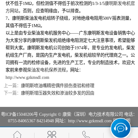
伏不低于1MΩ，但检测值不得低于前次检测的1/3-1/5
康明斯发电机官
方网站
，否则，应查明缘由，予以排查。
7、康明斯柴油发电机组转子绕组，对地绝缘电阻用500V摇表测量，
其值不得低于1MΩ。
以上是由专业柴油发电机服务中心——广东康明斯发电设备销售中心
为大家分享的康明斯柴发机组绝缘电阻测定七大注意事项，希望能够
帮到大家。康明斯发电机公司创始于1974年，是专业的发电机，柴发
机组生产厂商，是国内生产发电机，柴发机组较早的代理商之一。公
司拥有一流的检修设备，先进的生产工艺，专业的制造技术，欢迎大
家前来参观
柴油发电机保养流程
，网址：
http://www.gzkmsdl.com
上一篇：
康明斯喷油嘴精密偶件损伤查验和修理
下一篇：
康明斯增压器失效和渗油较多发的因由
粤ICP备15040206号
Copyright © 康柴（深圳）电力技术有限公司 电话：
0755-84065367 84214948 网址：http://www.gzkmsdl.com
网站地图