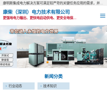
康明斯集成电力解决方案可满足较严苛的关键任务应用的需求，并以无与伦比的全球支持网络为后盾。
康柴（深圳）电力技术有限公司
更强地电力输出、更快地启动供电、更安全地保护功能
OEM发电机组
静音发电机组
移动电站
发电机出租
新闻分类
康明斯配件
行业动态
技术知识
维护保养耗材
CPG原装整机