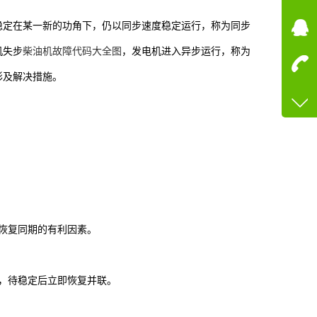
在线
稳定在某一新的功角下，仍以同步速度稳定运行，称为同步
在
机失步
柴油机故障代码大全图
，发电机进入异步运行，称为
形及解决措施。
咨询
13600
客服q
73758
恢复同期的有利因素。
，待稳定后立即恢复并联。