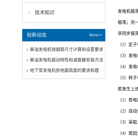
发电机振
技术知识
振荡；另
非同步振
较新动态
More>>
（1）定
柴油发电机排烟管尺寸计算和设置要求
（3）发
柴油发电机振动特性和减震器安装方法
（4）发
地下室发电机房地面高度的要求和建..
（5）转
若发生上
（1）若
（2）自
（3）采
（4）若