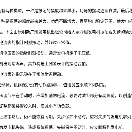
荡有两种类型，一种是振荡的幅度越来越小，功角的摆动逐渐衰减，最后
一种是振荡的幅度越来越大，功角不断增大，直至脱出稳定范围，使发电
荡。下面由康明斯广州发电机出租公司给大家介绍发电机振荡或失步的情
子电流表的指针剧烈摆动，并超过正常值。
电机电压表的指针剧烈摆动。通常发电机定子电压低。
电机出现嗡鸣声，其节奏与上列各表计的摆动合拍。
子电流表的指示钟在正常值附近摆动。
述现状，机组保护没有动作跳闸时，值班员应采取下列对策。
电压调节器在手动时，应增加励磁电流，必要时减少部分有功负荷，以创造
动调整励磁装置投入时，须减小有功负载。
取上述策略后，仍不能恢复同期，失步保护不动时，应将失步的发电机解列
因为发电机失磁，造成系统振荡，失磁保护不动时，应立即解列发电机。