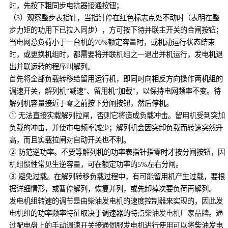
时，先按下粗同步电抗器接通按钮；
（3）观察整步表指针，当指针停在红色标志点处不动时（表明在整
步力矩的功用下已拉入同步），方可按下待并联主开关的合闸按钮；
当电网总负荷小于一台机的70%额定容量时，或机动运行状态结束
时，或更换机组时，都需要将并联机组之一退出并机运行，发电机退
出并联运转的程序叫解列。
首先将全部负载转移给留用运行机，即同时向相反方向操作两机组的
调速开关，解列机“减速”、留用机“加载”，以保持电网频率不变。待
解列机容量接近于零之前按下分闸按钮，然后停机。
① 无法直接实载解列拉闸，否则它将造成负载冲击。留用机受到突加
负载的冲击，并使市电频率减少；解列机会因突卸负载而转速突然升
高，而且实载拉闸对自动开关也不利。
② 防范逆功率。不要等解列机的功率表指针指零时才按分闸按钮，因
机组惯性常见生逆容量，可在额定功率的5%左右分闸。
③ 避免过载。在解列转移负载过程中，有可能留用机产生过载，要根
据详细情形，或暂停解列，恢复并列，或先卸掉次要负荷再解列。
发电机组转速的调节是由柴油发电机的速度控制器来实现的，因此发
电机组的功率频率特征取决于调速器的特点
柴油发电机厂家品牌
。通
过配电盘上的手动调速开关接通伺服发电机进行使用可以将柴油发电