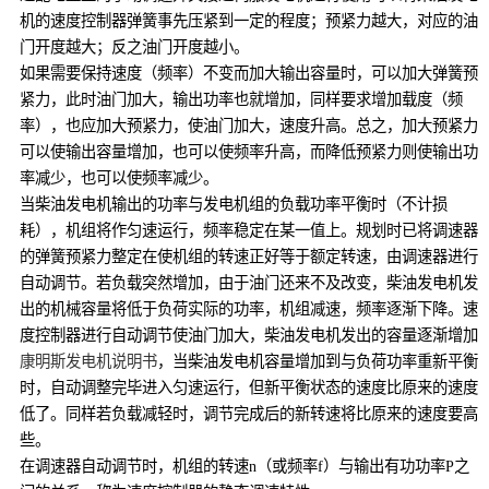
机的速度控制器弹簧事先压紧到一定的程度；预紧力越大，对应的油
门开度越大；反之油门开度越小。
如果需要保持速度（频率）不变而加大输出容量时，可以加大弹簧预
紧力，此时油门加大，输出功率也就增加，同样要求增加载度（频
率），也应加大预紧力，使油门加大，速度升高。总之，加大预紧力
可以使输出容量增加，也可以使频率升高，而降低预紧力则使输出功
率减少，也可以使频率减少。
当柴油发电机输出的功率与发电机组的负载功率平衡时（不计损
耗），机组将作匀速运行，频率稳定在某一值上。规划时已将调速器
的弹簧预紧力整定在使机组的转速正好等于额定转速，由调速器进行
自动调节。若负载突然增加，由于油门还来不及改变，柴油发电机发
出的机械容量将低于负荷实际的功率，机组减速，频率逐渐下降。速
度控制器进行自动调节使油门加大，柴油发电机发出的容量逐渐增加
康明斯发电机说明书
，当柴油发电机容量增加到与负荷功率重新平衡
时，自动调整完毕进入匀速运行，但新平衡状态的速度比原来的速度
低了。同样若负载减轻时，调节完成后的新转速将比原来的速度要高
些。
在调速器自动调节时，机组的转速n（或频率f）与输出有功功率P之