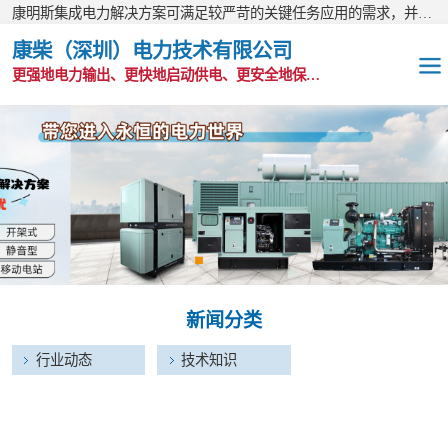
康明斯集成电力解决方案可满足较严苛的关键任务应用的需求，并以无与伦比的全球支持网络为后盾。
康柴（深圳）电力技术有限公司
更强地电力输出、更快地启动供电、更安全地保护功能
OEM发电机组
静音发电机组
移动电站
发电机出租
新闻分类
康明斯配件
行业动态
技术知识
维护保养耗材
CPG原装整机