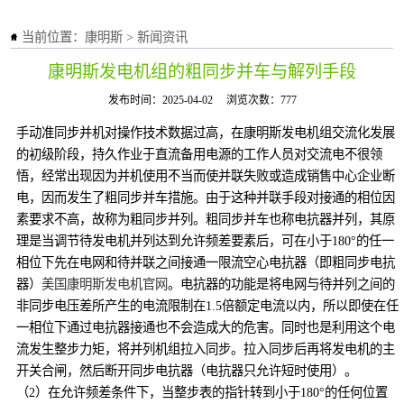
当前位置：
康明斯
>
新闻资讯
康明斯发电机组的粗同步并车与解列手段
发布时间：2025-04-02
浏览次数：777
手动准同步并机对操作技术数据过高，在康明斯发电机组交流化发展
的初级阶段，持久作业于直流备用电源的工作人员对交流电不很领
悟，经常出现因为并机使用不当而使并联失败或造成销售中心企业断
电，因而发生了粗同步并车措施。由于这种并联手段对接通的相位因
素要求不高，故称为粗同步并列。粗同步并车也称电抗器并列，其原
理是当调节待发电机并列达到允许频差要素后，可在小于180°的任一
相位下先在电网和待并联之间接通一限流空心电抗器（即粗同步电抗
器）
美国康明斯发电机官网
。电抗器的功能是将电网与待并列之间的
非同步电压差所产生的电流限制在1.5倍额定电流以内，所以即使在任
一相位下通过电抗器接通也不会造成大的危害。同时也是利用这个电
流发生整步力矩，将并列机组拉入同步。拉入同步后再将发电机的主
开关合闸，然后断开同步电抗器（电抗器只允许短时使用）。
（2）在允许频差条件下，当整步表的指针转到小于180°的任何位置