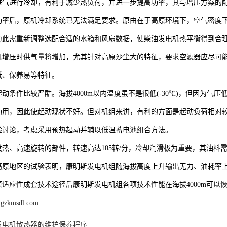
进气进行冷却，有利于减少热负荷，并进一步提高功率，其与增压方案的
功率后，原机冷却系统已无法满足要求。原由在于高原环境下，空气密度
为此需重新调整选配合适的水箱和风扇数据，使柴油发电机热平衡得到合
机增压时供气量将增加，尤其针对高原沙尘大的特征，要求空滤器应尽可
低、保养易等特征。
动条件比较严酷。海拔4000m以内温度虽不是很低(-30℃)，但因为
功用，因此使起动现状不好。但对机组来讲，有利的方面是起动负荷相对
验讨论，考虑采用预热起动并辅以低温蓄电池组合方法。
发热、高速旋转的部件，转速高达105转/分，冷却润滑极为重要，其油料
高原地区的试验表明，康明斯发电机组随海拔高度上升输出无力、油耗率
原适应性成套技术途径后康明斯发电机组各项技术性能在海拔4000m可以
.gzkmsdl.com
发电机散热器的维护保养程序