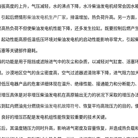
海拔高度的上升，气压减轻，水的沸点下降，水冷柴油发电机经常会因水箱
，引起后燃情形
柴油发电机生产厂家
，排温增加，热负荷升高。另一方面
过高热负荷不但使柴油发电机性能下降，还多发生拉缸。既要控制后燃产
。起动性能高原低温低压环境对柴油发电机的启动性能影响非常大，引起
活塞等关键部件磨耗。
器的功能是用于阻挡或滤除进气中的灰尘和杂质，以减轻对气缸套、活塞
限。沙漠地区空气的含尘密度高，空气过滤器滤清效率下降，进气阻力加
对低压电器产品的危害详细体现在温升、绝缘性能、接通能力和分断能力、
型增压具体是对非增压柴油发电机在高原输出无力的状况下采取的增压办
达到缸内燃油充分燃烧
柴油发电机故障符号
、恢复平均高效压力的目的，
，良好的增压匹配是发电机组性能恢复较重要的技术关键。
压后，其温度随压力同时升高，影响进气密度及容量恢复，并造成热负载