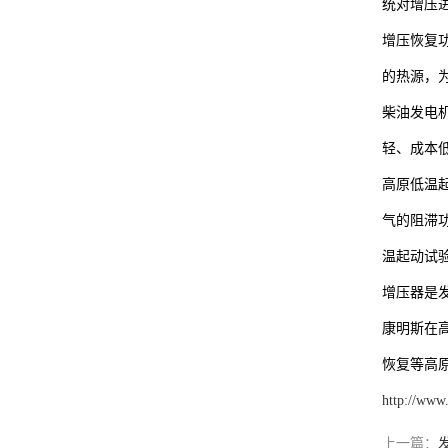
统对增压
增压恢复
的热源，
柴油发电
轻、成本
高原低温起
气的阻滞
温起动试
增压器是
康明斯在
恢复等高
http://www
上一篇：