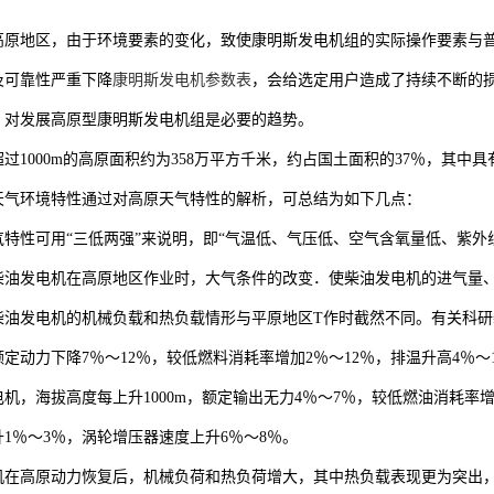
高原地区，由于环境要素的变化，致使康明斯发电机组的实际操作要素与
及可靠性严重下降
康明斯发电机参数表
，会给选定用户造成了持续不断的
，对发展高原型康明斯发电机组是必要的趋势。
过1000m的高原面积约为358万平方千米，约占国土面积的37％，其
天气环境特性通过对高原天气特性的解析，可总结为如下几点：
气特性可用“三低两强”来说明，即“气温低、气压低、空气含氧量低、紫
柴油发电机在高原地区作业时，大气条件的改变．使柴油发电机的进气量
柴油发电机的机械负载和热负载情形与平原地区T作时截然不同。有关科
，额定动力下降7％～12％，较低燃料消耗率增加2％～12％，排温升高4％
机，海拔高度每上升1000m，额定输出无力4％～7％，较低燃油消耗率
1％～3％，涡轮增压器速度上升6％～8％。
机在高原动力恢复后，机械负荷和热负荷增大，其中热负载表现更为突出