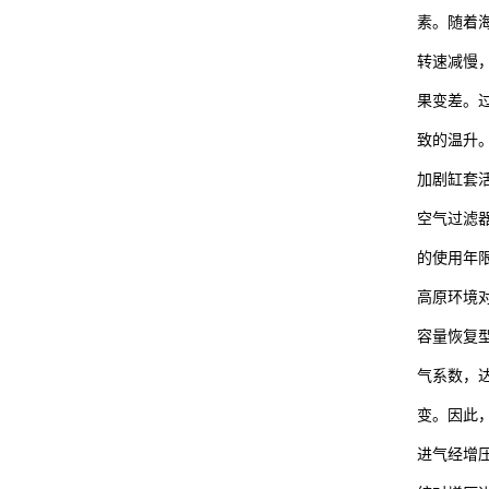
素。随着
转速减慢
果变差。
致的温升
加剧缸套
空气过滤
的使用年
高原环境
容量恢复
气系数，
变。因此
进气经增