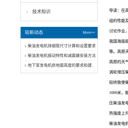
导读：在
技术知识
组的性能
讨论作业
较新动态
More>>
我国海拔超
柴油发电机排烟管尺寸计算和设置要求
等。高原
柴油发电机振动特性和减震器安装方法
高原的天
地下室发电机房地面高度的要求和建..
涡轮增压
较终致使
1000米
压柴油发电
热强度上升
柴油发电