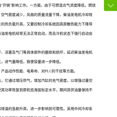
13600
“开锅”影响工作。一方面，由于可燃混合气浓度降低，燃烧
客服q
，空气密度减少，风扇的质量流量下降，柴油发电机冷却效
73758
生的热负载升高，又要控制冷却系统因高原散热能力下降导
柴油发电机经常无法正常启动，而且冷机状态下强行启动会
环、活塞及气门等具体部件的磨损和损坏，延迟柴油发电机
大，进气量降低，致使容量进一步降低。
产品动作性能、电寿命、对PLC的干扰等方面。
法，它通过增压供气，增加汽缸的充气密度，以增强过量空
使其功率恢复到原机低海拔标定水平，期间其供油量保持不
和排温的急剧升高，进一步影响到可靠性。采用中间冷却系