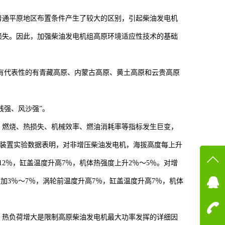
普通平原地区布置条件产生了较大的区别，引起柴油发电机
损失。因此，加强柴油发电机组高原环境适应性技术的基础
中具有代表性的有青藏高原、内蒙古高原、黄土高原和云贵高原
外线强、风沙强”。
、燃烧、热损失、机械效率、燃油消耗率等指标发生巨变，
研装置实验数据表明，对非增压柴油发电机，海拔高度每上升
～12％，缸盖温度升高7％，机体热强度上升2％～5％。对增
在线
增加3％～7％，涡轮前温度升高7％，缸盖温度升高7％，机体
在
，热负荷增大是限制高原柴油发电机最大功率发挥的详细因
咨询