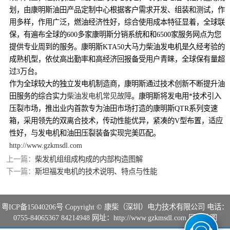
划，由康明斯油田产品定制中心根据客户需求开发、组装和测试，作
用多样，作用广泛，燃油经济性好，综合使用成本特征显着，全球联
保，有遍布全球的600多家康明斯分销系统和和6500家服务网点为您
提供专业周到的服务。康明斯KTA50大马力柴油发电机是久经考验的
成熟机型，依仗高出勤率和高经济回报备受用户青睐，全球保有量超
过3万台。
作为全球较大的独立发电机制造商，康明斯通过技术创新不断提升油
田服务的综合实力
柴油发电机常见故障
。康明斯将发电用*技术引入
压裂市场，推出业内首款专为油田市场打造的康明斯QTR系列变速
箱，采用领先的双离合技术，传动性能优异，紧凑的V型布置，适应
性好，与发电机和油田压裂装备实现完美匹配。
http://www.gzkmsdl.com
上一篇：
柴发机组组成构成的内部构造图解
下一篇：
斯坦福发电机的技术说明、特点与性能
粤ICP备15040206号
Copyright © 康柴（深圳）电力技术有限公司 电话：
0755-84065367 84214948 网址：http://www.gzkmsdl.com
网站地图