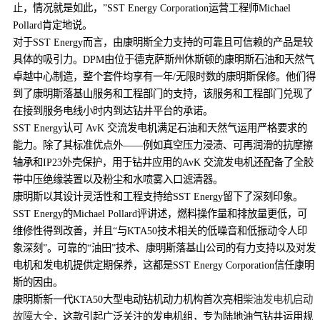
止，情况就是如此，”SST Energy Corporation运营工程师Michael
Pollard肯定地说。
对于SST Energy而言，由康明斯全力支持的可靠且可信赖的产品是较
具体的吸引力。DPM由位于德克萨斯州休斯顿的康明斯石油和天然气
卓越中心制造，整个套件均享有一年/无限时数的康明斯保修。他们得
到了康明斯落基山服务和工程部门的支持，该服务和工程部门兑现了
在接到服务电线小时内到达钻井平台的承诺。
SST Energy认可 AvK 交流发电机满足石油和天然气运用严格要求的
能力。除了其标准优点外——例如真空压力浸渍、可再润滑的抗摩擦
轴承和IP23外壳保护，用于钻井应用的AvK 交流发电机还配备了全胶
带中压绝缘装置以及粉尘和水喷雾入口滤清器。
康明斯以其设计灵活性和工程支持给SST Energy留下了深刻印象。
SST Energy的Michael Pollard评讲述，燃料操作量和排放量更低，可
维修性得到改善，并且“与KTA50技术相关的低噪音和低振动令人印
象深刻”。可靠的“油田”技术、康明斯落基山公司的有力支持以及对发
电机和发电机提供定期保养，这都是SST Energy Corporation信任康明
斯的因由。
康明斯新一代KTA50大型电动钻机动力机构首次亮相
柴油发电机启动
故障大全
，这款引起广泛关注的发电机组，专为陆地油气钻井运用规