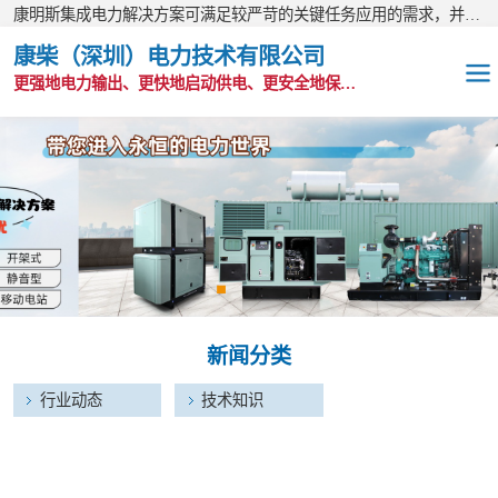
康明斯集成电力解决方案可满足较严苛的关键任务应用的需求，并以无与伦比的全球支持网络为后盾。
康柴（深圳）电力技术有限公司
更强地电力输出、更快地启动供电、更安全地保护功能
OEM发电机组
静音发电机组
移动电站
发电机出租
新闻分类
康明斯配件
行业动态
技术知识
维护保养耗材
CPG原装整机