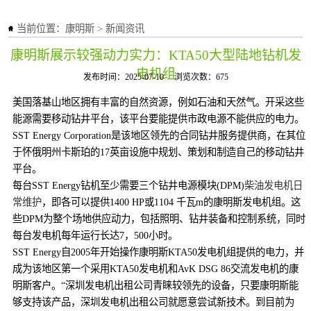
当前位置：
康明斯
>
新闻资讯
康明斯展示较强动力实力：KTA50大型陆地钻机发
电机组
发布时间：2025-07-10
浏览次数：675
美国落基山地区拥有丰富的自然资源，例如石油和天然气。开采这些
能源需要移动钻井平台，该平台要能提供市政电源不能供应的电力。
SST Energy Corporation是该地区领先的合同钻井服务提供商，在其位
于怀俄明州卡斯珀的17英亩设施中规划、策划和制造自己的移动钻井
平台。
每台SST Energy钻机至少需要三个钻井电源模块(DPM)
柴油发电机日
常维护
，即各可以提供1400 HP或1104 千瓦m的康明斯发电机组。这
些DPM为整个场地供应动力，包括照明、钻井装备和控制系统，同时
每台发电机每年运行长达7，500小时。
SST Energy自2005年开始操作康明斯KTA50发电机组提供的电力，并
成为该地区第一个采用KTA50发电机和AvK DSG 86交流发电机的康
明斯客户。“深圳发电机出租公司青睐较领先的设备，只要康明斯能
够支持该产品，深圳发电机出租公司就愿意尝试新技术。到目前为