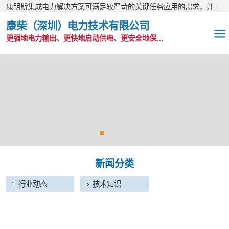
康明斯集成电力解决方案可满足较严苛的关键任务应用的需求，并以无与伦比的全球支持网络为后盾。
康柴（深圳）电力技术有限公司
更强地电力输出、更快地启动供电、更安全地保护功能
OEM发电机组
静音发电机组
移动电站
发电机出租
新闻分类
康明斯配件
行业动态
技术知识
维护保养耗材
CPG原装整机