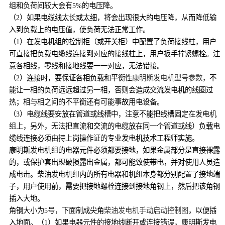
组和负荷间较大会有5%的电压降。
（2）如果电缆线太长或太细，将会出现很大的电压降，从而降低输
入到负载上的电压值，使负荷无法正常工作。
（1）在发电机组的控制柜（或开关柜）中配置了负荷接线柱，用户
可直接把负载电缆线连接到对应的接线柱上，用户扳手拧紧螺栓。注
意各相线，零线和接地线要一一对应，无法错接。
（2）连接时，要保证各相负载和平衡性
康明斯发电机型号参数
，不
能让一相的负荷远远超过另一相，否则会造成交流发电机的线圈过
热；相与相之间的不平衡还有可能事故用电设备。
（3）电缆线要安放在管道或线槽中，注意不能把线槽固定在发电机
组上，另外，无法把直流和交流的电缆放在同一个管道或线）负载电
缆线连接必须由持上岗操作证的专业发电机技术工程师实施。
康明斯发电机组的电器元件必须都要接地，如果金属部分是直接裸露
的，或保护套出现破损露出金属，都可能致使带电，并对使用人员造
成电击。柴油发电机组内的所有电器和机组本身都分别配置了接地端
子，用户使用前，需要把接地螺栓连接到接地角钢上，然后把该角钢
插入大地。
角钢大小为5号，下面制成尖角
柴油发电机手动启动控制图
，以便插
入地面。（1）如果电器元件的接地线断开或连接错误，康明斯发电