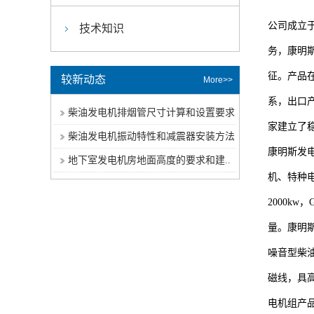
公司成立
技术知识
务，康明
征。产品
较新动态
More>>
系，出口
柴油发电机排烟管尺寸计算和设置要求
家建立了
柴油发电机振动特性和减震器安装方法
康明斯发
地下室发电机房地面高度的要求和建..
机、特种
2000kw
量。康明
噪音型柴
磁线，具
电机组产品