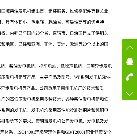
南区域柴油发电机组出售、组装服务、维修零配件等相关业
组，具有体积小、毛重轻、耗油省、可靠性高等的优点特
权，内销已与国内28个省、直辖市、自治区建立了供销关
家和地区，已经和亚洲、非洲、美洲、欧洲等20个以上的国
在线
机组、柴油发电机组、拖车电站、低噪声机组、三项异步发电
在
压发电机组等产品。主导产品及型号：WF系列发电机5kw-
咨询
80-Y355异步发电机等产品。公司秉承了惠州电机厂的技术和质
13600
生产的高低压发电机采用多种技术；各种柴油发电机组和低
客服q
种系列的发电机、发电机均采用高性能冷轧硅钢片和纯铜电
73758
减排形势下的要求。康明斯发电机公司发电机、发电机及发
系、ISO14001环境管理体系和GB/T28001职业健康安全