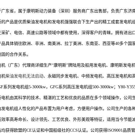
于广东省，属于康明斯动力装备（深圳）服务商广东出售部，负责广东济
斯的产品是优质柴油发电机和发电机强强联合下生产出的精工成套发电机
在采矿、电信、高速公路等领域中都有使用，深得客户的青睐。拥有进出口
产品具体销往欧洲、非洲、南美洲、拉丁美洲、东南亚、西亚等40多个国
稳固的合作关系。
电机（广东）代理商详细生产“康明斯”牌陆用及船用发电机、康明斯发电
电机
柴油发电机无法启动
、永磁同步发电机、中频发电机、高压发电机和高
，GF系列发电机组5-3000kw，GFG系列高压发电机组500-3000kw；Y
斯电机由其科学的技术、精湛的工艺和优良的品质在多个领域操作，公司
油发电机组人性化的产品布置为用户考虑，方便用户操作。公司生产的各
高效率高寿命长、设计领先、工艺优良、外形美观等特征，适用当今节能
均获得欧盟的CE认证和中国船级社的CCS认证。公司获得ISO9001品质管理体