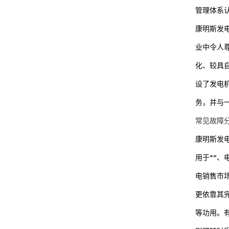
管理体系
康明斯发
业中令人
化、较具
设了发电
务，并与
常见故障
康明斯发
用于**
电销售市
更依靠其
等功用。