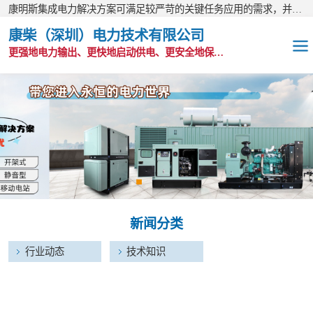
康明斯集成电力解决方案可满足较严苛的关键任务应用的需求，并以无与伦比的全球支持网络为后盾。
康柴（深圳）电力技术有限公司
更强地电力输出、更快地启动供电、更安全地保护功能
OEM发电机组
静音发电机组
移动电站
发电机出租
新闻分类
康明斯配件
行业动态
技术知识
维护保养耗材
CPG原装整机