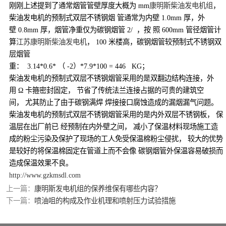
刚刚上述提到了通常烟管管壁厚度大概为 mm
康明斯柴油发电机组
，
柴油发电机的预制式双层不锈钢烟 管通常为内壁 1.0mm 厚，外
壁 0.8mm 厚，烟管净重仅为碳钢烟管 2/ ，按 照 600mm 管径烟管计
算
江苏康明斯柴油发电机
， 100 米楼高，碳钢烟管较预制式不锈钢双
层烟管
重： 3.14*0.6* （ -2）*7.9*100 = 446 KG；
柴油发电机的预制式双层不锈钢烟管采用的是双翻边结构连接，外
用 Ω 卡箍密封固定， 节省了传统法兰连接占据的可贵的建筑空
间， 尤其防止了由于碳钢满焊 焊接接口腐蚀造成的漏烟漏气问题。
柴油发电机的预制式双层不锈钢烟管采用的是内外双层不锈钢板， 保
温层在出厂前已 经预制在内外壁之间， 减小了保温材料现场施工造
成的粉尘污染及保护了现场的工人免受保温棉粉尘侵扰， 较大的优势
是较好的将保温棉固定在管道上而不会像 碳钢烟管外保温容易破损而
造成保温效果不良。
http://www.gzkmsdl.com
上一篇：
康明斯发电机组的保养维保有哪些内容？
下一篇：
喷油咀的构成及作业机理和喷射压力试验措施