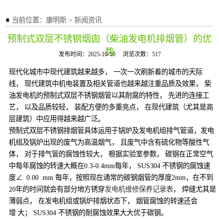
当前位置：
康明斯
>
新闻资讯
预制式双层不锈钢烟囱（柴油发电机排烟管）的优
势
发布时间：2025-10-10
浏览次数：517
现代化城市中现代建筑越来越多， 一次一次刷新着的城市的天际
线， 现代建筑中机电装置及相关管道也越来越注重品质及效果， 柴
油发电机的预制式双层不锈钢烟管以其耐腐的特性， 先进的连接工
艺， 以及品质较轻， 装配方便的多重亮点， 在现代建筑（尤其是高
层建筑）中应用得越来越广泛。
预制式双层不锈钢排烟管具体运用于锅炉及发电机组排气管道，发电
机组及锅炉出现的废气为高温烟气， 且废气中含有硫化物等酸性气
体， 对于排气管的腐蚀性较大， 根据实验室参数， 碳钢在正常空气
中每年腐蚀的转速大概在0.3-0.4mm每年， SUS304 不锈钢的腐蚀速
度∠ 0.00 mm 每年，按照现在通常的碳钢烟管的厚度2mm，在不到
20年的时间就会有部分地方锈穿
发电机维修保养记录表
， 焊缝尤其是
薄弱点， 在发电机组或锅炉排烟状态下， 烟管腐蚀的转速还会
增 大； SUS304 不锈钢的耐腐蚀效果大大优于碳钢。