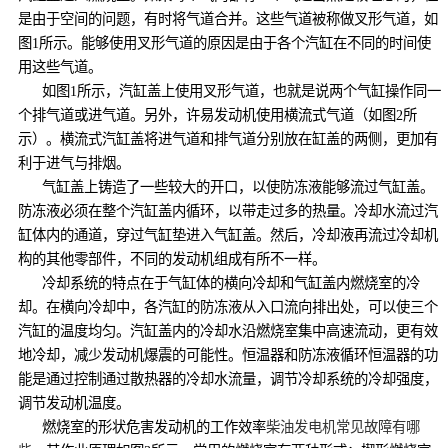
是由于空间的问题，有时将气道合并。这些气道被称做叉形气道，如
图1所示。能够使用叉形气道的原因是由于各个汽缸在不同的时间使
用这些气道。
如图1所示，汽缸盖上使用叉形气道，也就是说两个气缸操作同一
个排气道或进气道。另外，许易发动机使用横流式气道（如图2所
示）。横流式汽缸盖将进气道和排气道分别放在缸盖的两侧，更加有
利于进气与排烟。
气缸盖上铸造了一些较大的开口，以使防冻液能够流过气缸盖。
防冻液必须在整个汽缸盖内循环，以带走过多的热量。冷却水流过汽
缸体内的通道，穿过气缸垫进入气缸盖。然后，冷却液再流过冷却机
构的其他零部件，不同的发动机组成有所不一样。
冷却系统的特点在于气缸体的横向冷却和气缸盖内燃烧室的冷
却。在横向冷却中，各汽缸的防冻液从入口流向排出处，可以使三个
汽缸的温度均匀。汽缸盖内的冷却水沿燃烧室集中高速流动，更有效
地冷却，减少发动机爆震的可能性。恒温器和防冻液循环恒温器的功
能是通过控制通过散热器的冷却水流量，调节冷却系统的冷却强度，
调节发动机温度。
燃烧室的形状危害发动机的工作效率
柴油发电机常见故障有哪