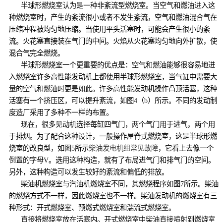
半球形燃烧室认为是一种非紊流型燃烧室。当空气和燃油进入这
种燃烧室时，产生的紊流很小或者不发生紊流，空气和燃油混合气在
压缩冲程被均匀地压缩。当使用平头活塞时，可能会产生很小的紊
流。火花塞直接装在气门的中间。火焰从火花塞均匀地向外扩散，使
混合气完全燃烧。
半球形燃烧室一个更重要的优点是：空气和燃油能够很容易地进
入燃烧室许多高性能发动机上都使用半球形燃烧室，当气缸中需要大
量的空气和燃油时更是如此。许多高性能发动机操作凸顶活塞，这种
活塞有一个挤压区，可以提升紊流，如图4（b）所示。不同的发动制
度造厂采用了多种不一样的布置。
现在，很多见动机选择每缸四气门，两个气门用于进气，两个用
于排烟。为了配合这种设计，一般操作屋脊式燃烧室，这是半球形燃
烧室的改良型，如图5所示
柴油发电机组常见故障
，它看上去像一个
倒置的字母V。选用这种构造，就有了布局进气门和排气门的空间。
另外，这种构造可以发生较好的紊流和偏低的排放。
柴油机燃烧室与汽油机燃烧室不同，其燃烧程序如图7所示。柴油
的燃烧方式不一样，因此燃烧室也不一样。柴油发动机的燃烧室有三
种形式：开式燃烧室、预燃式燃烧室和湍流式燃烧室。
直接将燃烧室放在活塞内。开式燃烧室中柴油直接喷射到燃烧室