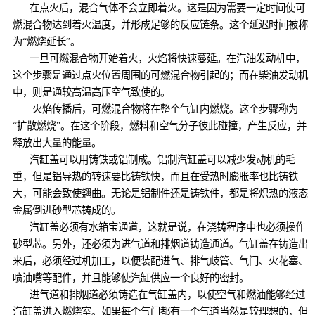
在点火后，混合气体不会立即着火。这是因为需要一定时间使可
燃混合物达到着火温度，并形成足够的反应链条。这个延迟时间被称
为“燃烧延长”。
一旦可燃混合物开始着火，火焰将快速蔓延。在汽油发动机中，
这个步骤是通过点火位置周围的可燃混合物引起的；而在柴油发动机
中，则是通较高温高压空气致使的。
火焰传播后，可燃混合物将在整个气缸内燃烧。这个步骤称为
“扩散燃烧”。在这个阶段，燃料和空气分子彼此碰撞，产生反应，并
释放出大量的能量。
汽缸盖可以用铸铁或铝制成。铝制汽缸盖可以减少发动机的毛
重，但是铝导热的转速要比铸铁快，而且在受热时膨胀率也比铸铁
大，可能会致使翘曲。无论是铝制件还是铸铁件，都是将炽热的液态
金属倒进砂型芯铸成的。
汽缸盖必须有水箱宝通道，这就是说，在浇铸程序中也必须操作
砂型芯。另外，还必须为进气道和排烟道铸造通道。气缸盖在铸造出
来后，必须经过机加工，以便装配进气、排气歧管、气门、火花塞、
喷油嘴等配件，并且能够使汽缸供应一个良好的密封。
进气道和排烟道必须铸造在气缸盖内，以使空气和燃油能够经过
汽缸盖进入燃烧室。如果每个气门都有一个气道当然是较理想的，但