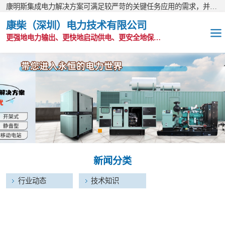
康明斯集成电力解决方案可满足较严苛的关键任务应用的需求，并以无与伦比的全球支持网络为后盾。
康柴（深圳）电力技术有限公司
更强地电力输出、更快地启动供电、更安全地保护功能
OEM发电机组
静音发电机组
移动电站
发电机出租
新闻分类
康明斯配件
行业动态
技术知识
维护保养耗材
CPG原装整机