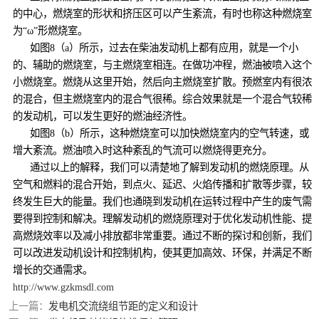
的中心，燃烧室的形状和挤压区可以产生紊流，有时也称这种燃烧室
为“ω”形燃烧室。
如图8（a）所示，过去在柴油发动机上都有应用，就是一个小
的、辅助的燃烧室，与主燃烧室相连。在做功冲程，燃油被喷入这个
小燃烧室。燃烧从这里开始，然后向主燃烧室扩散。预燃室内有很浓
的混合，但主燃烧室内的混合气很稀。综合效果就是一个混合气较稀
的发动机，可以发生更好的燃油经济性。
如图8（b）所示，这种燃烧室可以加快燃烧室内的空气转速，或
增大紊流。燃油喷入时这种紊乱的气流可以燃烧得更充分。
通过以上的解释，我们可以清楚地了解到发动机的燃烧原理。从
空气和燃料的混合开始，到点火、延迟、火焰传播和扩散等步骤，较
终发生巨大的能量。我们也通晓到发动机在运转过程中产生的废气需
要得到控制和解决。理解发动机的燃烧原理对于优化发动机性能、提
高燃烧效率以及减小排放都非常重要。通过不断的探讨和创新，我们
可以改进发动机设计和控制机构，使其更加高效、环保，并满足不断
增长的交通需求。
http://www.gzkmsdl.com
上一篇：
发电机交流绕组节距的定义和设计