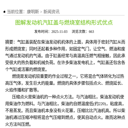
当前位置：
康明斯
>
新闻资讯
图解发动机汽缸盖与燃烧室结构形式优点
发布时间：2025-11-03
浏览次数：663
摘要：气缸盖装配在柴油发动机机体的上面，具体用于密封汽缸从而
形成燃烧室；同时还起着多种作用，如固定气门，让空气、燃油和废
气通过发动机的气道。由于缸盖经常与高温高压燃气相接触，因此承
受很大的热负载和机械负荷。在许多柴油发电机上，气缸盖还包含各
个气缸或活塞的燃烧室。
燃烧是发动机较重要的作业过程之一，它将混合气体转化为过热
高压气体，发生巨大的能量。燃烧的具体步骤包括点火、燃烧延长、
火焰传播和扩散等。
压缩点火是柴油机的一种点火方法。与汽油相比，柴油发动机使
用柴油作为燃料。与汽油相比，柴油的自燃温度低(约220)，粘度高，
不易蒸发。而且柴油机本身没有火花塞，压缩比比汽油机高。所以柴
油机通过压缩冲程将混合气压缩到燃点，使其自动点火。故而这种点
火方法叫压燃。