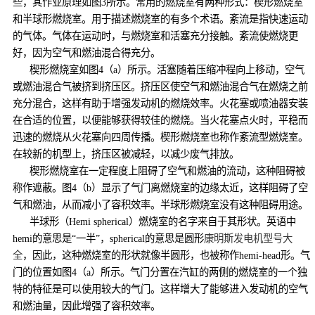
些
，其作业原理如图3所示。常用的燃烧室有两种形式：楔形燃烧室
和半球形燃烧室。用于描述燃烧室的有多个术语。紊流是指快速运动
的气体。气体在运动时，与燃烧室和活塞充分接触。紊流使燃烧更
好，因为空气和燃油混合得充分。
楔形燃烧室如图4（a）所示。活塞随着压缩冲程向上移动，空气
或燃油混合气被挤到挤压区。挤压区使空气和燃油混合气在燃烧之前
充分混合，这样有助于增强发动机的燃烧效率。火花塞或喷油器安装
在合适的位置，以便能够获得较佳的燃烧。当火花塞点火时，平稳而
迅速的燃烧从火花塞向四周传播。楔形燃烧室也称作紊流型燃烧室。
在较新的机型上，挤压区被减轻，以减少废气排放。
楔形燃烧室在一定程度上阻碍了空气和燃油的流动，这种阻碍被
称作遮蔽。图4（b）显示了气门离燃烧室的边缘太近，这样阻碍了空
气和燃油，从而减小了容积效率。半球形燃烧室没有这种阻碍用途。
半球形（Hemi spherical）燃烧室的名字来自于其形状。英语中
hemi的意思是“一半”，spherical的意思是圆形
康明斯发电机型号大
全
，因此，这种燃烧室的形状就像半圆形，也被称作hemi-head形。气
门的位置如图4（a）所示。气门分置在汽缸的两侧的燃烧室的一个独
特的特征是可以使用较大的气门。这样增大了能够进入发动机的空气
和燃油量，因此增强了容积效率。