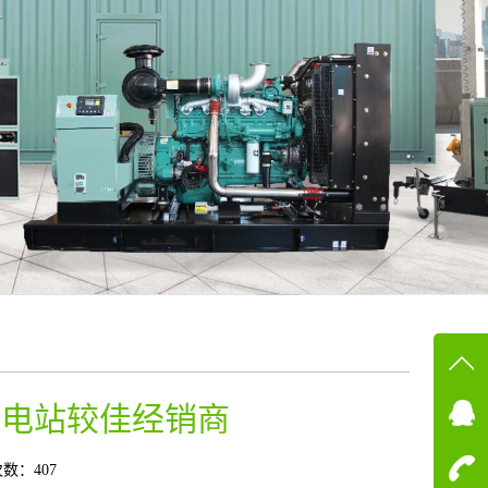
在线
发电站较佳经销商
在
数：407