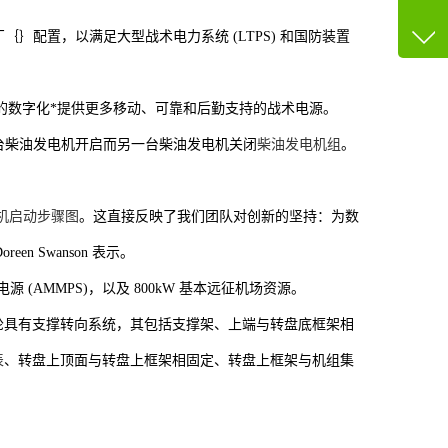
咨询
13600
电站和发电厂｛｝配置，以满足大型战术电力系统 (LTPS) 和国防装置
客服q
73758
 世纪的数字化*提供更多移动、可靠和后勤支持的战术电源。
允许单台柴油发电机开启而另一台柴油发电机关闭
柴油发电机组
。
机启动步骤图
。这直接反映了我们团队对创新的坚持：为数
 Swanson 表示。
源 (AMMPS)，以及 800kW 基本远征机场资源。
轮具有支撑转向系统，其包括支撑架、上端与转盘底框架相
表
、转盘上顶面与转盘上框架相固定、转盘上框架与机组集