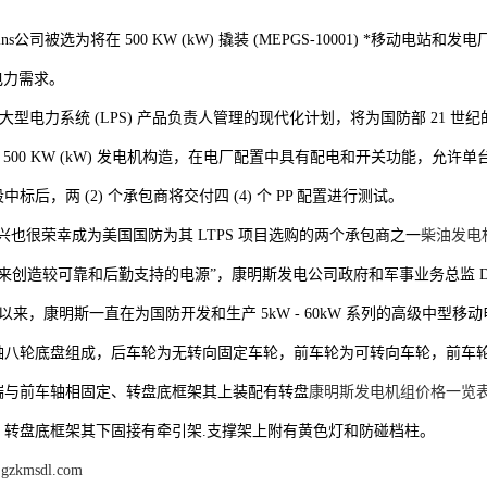
ins公司被选为将在 500 KW (kW) 撬装 (MEPGS-10001) *移动
的电力需求。
是由大型电力系统 (LPS) 产品负责人管理的现代化计划，将为国防部 21
由双 500 KW (kW) 发电机构造，在电厂配置中具有配电和开关功能，
标后，两 (2) 个承包商将交付四 (4) 个 PP 配置进行测试。
兴也很荣幸成为美国国防为其 LTPS 项目选购的两个承包商之一
柴油发电
来创造较可靠和后勤支持的电源”，康明斯发电公司政府和军事业务总监 Doreen
 年以来，康明斯一直在为国防开发和生产 5kW - 60kW 系列的高级中型移动电
轴八轮底盘组成，后车轮为无转向固定车轮，前车轮为可转向车轮，前车
端与前车轴相固定、转盘底框架其上装配有转盘
康明斯发电机组价格一览
，转盘底框架其下固接有牵引架.支撑架上附有黄色灯和防碰档柱。
.gzkmsdl.com