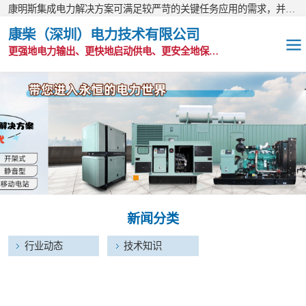
康明斯集成电力解决方案可满足较严苛的关键任务应用的需求，并以无与伦比的全球支持网络为后盾。
康柴（深圳）电力技术有限公司
更强地电力输出、更快地启动供电、更安全地保护功能
OEM发电机组
静音发电机组
移动电站
发电机出租
新闻分类
康明斯配件
行业动态
技术知识
维护保养耗材
CPG原装整机