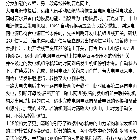
分步加载的过程，另一段母线控制要点同上。
大电电源恢复后，运维人员手动逐级转换恢复至电网电源供电状态，
同时要求具备自动恢复功能，当设置为自动恢复时，要点如下。市电
电源恢复后
发电机组
，10kV 自动转换装置会读取综保数据，判定电
网电源已符合电源正常条件时，先控制跳开发电机组进线开关，确认
跳开信号后（若未得到跳开信号应立即发出报警信号并机锁暂停下一
步操作），跳开馈线至变压器的输出开关，再合上市电电源10kV 进
线s步距，逐步闭合电网电源母线上馈电至每层变压器的输出开关，
并在设定的发电机组停机延时时间到后发出机组停机命令。自动状态
下，在柴发并列完成，备用电源开关尚未闭合前，若大电电源来电，
则终止柴发带载逻辑，转换至大电侧带载。
一路大电失电后由另一路市电带两段母线时，此时如果第二路市电再
失电，则断开母线s后断开第二路电网进线s后向发电机组并联控制机
构发出启动机组的信号。逐步完成电网电源向备载电源的转换和备载
电源分步加载的过程。若油机测试时两路大电失电，此时为手动使
用，不涉及控制逻辑。
上述架构为了更加清晰的引荐了数据中心机房的电力架构和柴发机组
的工作模式和转换逻辑，拆分的情况，各个参数中心的控制步骤可以
灵活的选型，并配备EOP响应下的人员数量和过程。参数中心柴油发