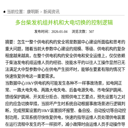
当前位置：
康明斯
>
新闻资讯
多台柴发机组并机和大电切换的控制逻辑
发布时间：2026-01-04
浏览次数：507
摘要：怎生**整个供电机构的安全将是数据中心建设所面临和思考的
重大问题，随着当前大参数中心建设的规模、等级、供电机构的复杂
程度越来越高，在整个供电机构的安全供电和安全运维上，仅仅依赖
于柴油发电机组运维人员的经验、技能水平的以往人工操作显然已无
法满足大中型参数中心在供电产生损坏时，能够在要素有限的情况下
快速恢复供电这一重要需求。
当数据中心10kV供电机构可能发生各种不一样事故场景，如电网正
常、一路大电失电、两路大电失电、后备电源失电、市电保护跳闸、
馈线保护跳闸、开关拒分拒合、按照供电工艺要点，预先设置与之对
应的应急切换举措，当损坏产生时系统自动根据事故场景进行逻辑判
断，完成预案设置的10kV装置损坏报警、备自投、自动投切等自动控
制功用，实现系统尽快恢复供电，快速的指导运维人员处理供电装置
在运行流程中发生的不一样损坏，减小故障时由运维人员手动操作导