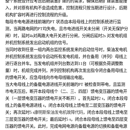
整个系统设计应考虑后期装置扩建的的需求，确保后期扩建装置能接
入，并对原有机构不会造成危害，控制流程只按当期进行设计，后期
机构扩容时再进行控制流程的升级。
每段市电电源进线前端的PT 状态由本段母线上的控制系统进行监
测，当两路电网的PT均失电，且市电进线开关未分闸（开关无保护分
闸）时，延时4s对两路大电开关进行分闸，分闸后延时2s 对发电机组
并机控制系统发出启动机组的信号。
当同时收到任意一组内两台监控系统发来的启动信号时，柴油发电机
并机控制系统发出指令启动所有发电机组，并在备用（并列）母线上
进行逐台并车。当发电机组并列台数达到11台（可根据负荷调整数
量）时，机组完成并列，并列控制机构再次发出指令闭合备用母线上
的馈电开关，应急母线向市电母线输出电能。
当大电母线上的备载电源进线开关前端的PT 被检查到带电，且监测
市电无压后，断开本段母线个（二、三、四层）馈电变压器的馈电开
关（一层馈电变压器的馈电开关不断开）。首先延时2 s，闭合本段母
线上的备用电源进线 s，闭合本段母线上馈电至二层变压器的馈电开
关；再次延时5 s
康明斯柴油发电机故障代码
，闭合本段母线上馈电至
三层变压器的馈电开关；最后延时5 s，闭合本段母线上馈电至四层变
压器的馈电开关。此时，完成电网电源向备载电源的切换和备载电源