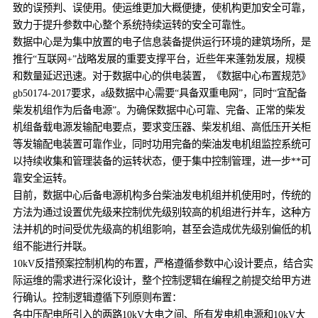
致的误预判、误使用。使运维更加大概便捷，使机构更加安全可靠，
致力于提升参数中心整个系统持续运转的安全可靠性。
数据中心是为集中放置的电子信息装备提供运行环境的建筑场所，是
推行“互联网+”战略发展的重要支撑平台，近些年来蓬勃发展，规模
和数量延迟迅速。对于数据中心的供电装置，《数据中心布置规范》
gb50174-2017要求，a级数据中心需要“具备双重电网”，同时“宜配备
柴发机组作为后备电源”。为确保数据中心可靠、完备、正常的柴发
机组备载电源发输配电要点，要求变压器、柴发机组、高低压开关柜
等发输配电装置可靠作业，同时功用完备的柴油发电机组监控系统可
以持续收集和管理装备的运转状态，便于集中控制管理，进一步**可
靠安全运转。
目前，数据中心后备电源机构多台柴油发电机组并机使用时，传统的
方法为通过设置优先级来控制优先级别较高的机组进行并车，这种方
法并机的时间受优先级高的机组影响，甚至会造成优先级别偏低的机
组不能进行并联。
10kV反措预案控制机构的布置，严格遵循参数中心设计要点，结合实
际运维的需求进行深化设计，整个控制逻辑在编程之前提交给甲方进
行确认。控制逻辑遵循下列原则布置：
各中压配电所引入的两路10kV大电之间、所有发电机电源和10kV大