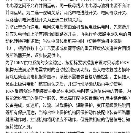
电电源之间不允许并网运转，同一段母线大电电源与油机电源不允许
并网运转。为二选一逻辑关系；两路市电进线开关、电网母联开关、
两路油机电源进线开关为五选二逻辑关系。
为防止带负荷送电，电网失电后需由油机备载电源供电时，先需断开
对应失电母线上所有馈出线断路器开关，再执行单\双路电网失电的自
动化转换控制逻辑；当失电母线重新带电时（切换至油机电源供
电），根据参数中心工艺要求或负荷等级的重要程度依次遥控合闸馈
线断路器开关，逐步恢复供电。
为了10KV供电系统的安全稳定，按招标要求措施布置时只考虑10KV
机构无法满足供电需求时的自动控制投切功能，当大电恢复或者损坏
解除后
柴油发电机报警图标
，系统不需要做自复功能控制，由运维人
员跟上级供电部门核实确认之后，并进行现场确认后再手动使用。
10kV反措预案控制装置主要是在电网失电时完成恢复供电的转换，为
智能运维管理的供应**服务，因此高压配电装置保护作用由综合保护
装备完成，如速断，过流、过载保护、短路保护，变压器超发热跳闸
等所有保护用途，当综合继电保护机构因保护动作使配电装备断路器
跳闸动作时，控制机构将闭锁应不动作，但提供相应的告警信号告知
运转维保人员。