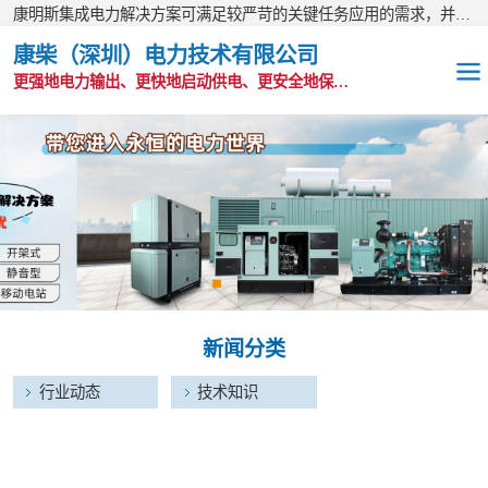
康明斯集成电力解决方案可满足较严苛的关键任务应用的需求，并以无与伦比的全球支持网络为后盾。
康柴（深圳）电力技术有限公司
更强地电力输出、更快地启动供电、更安全地保护功能
OEM发电机组
静音发电机组
移动电站
发电机出租
新闻分类
康明斯配件
行业动态
技术知识
维护保养耗材
CPG原装整机