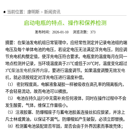
当前位置：
康明斯
>
新闻资讯
启动电瓶的特点、操作和保养检测
发布时间：2026-01-10
浏览次数：373
摘要：在柴油发电机组日常管理中，应经常性测定并记录电池组的端
电压及每个单体电池的电压，若设定电压无法满足浮充电压，则应调
节充电机构整定值，使浮充电压符合要求。电瓶室的温度每月在同一
地点检测并记录，当环境温度高于25℃或低于20℃时，温度变化超过
3℃
柴油发电机保养内容
，要进行温度调节。如果温度调整无效
发电
机
，就必须按规定对浮充电压进行温度补偿。
（1） 密封程度高，电解液象凝胶一样被吸收在高孔率的隔离板内，
不会轻易流动，故而电池可以横放。
（5） 电池在持久运行中无需补充任何液体，同时在操作过程中不会
发生酸雾，气体，维保工作量极小。
（5）注液胶塞、防爆帽座子与蓄电池胶盖连接丝扣应旋紧，并涂上
凡士林或黄油，以保证不漏气。防爆帽如产生破裂，必须立即替换。
（8）检测蓄电池装配是否牢固，是否会由于外界因素而事故壳体；