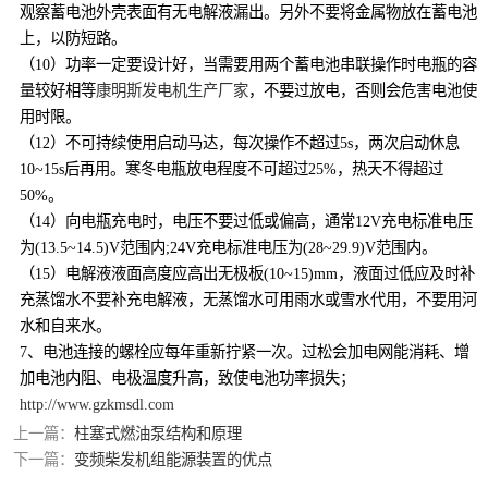
观察蓄电池外壳表面有无电解液漏出。另外不要将金属物放在蓄电池
上，以防短路。
（10）功率一定要设计好，当需要用两个蓄电池串联操作时电瓶的容
量较好相等
康明斯发电机生产厂家
，不要过放电，否则会危害电池使
用时限。
（12）不可持续使用启动马达，每次操作不超过5s，两次启动休息
10~15s后再用。寒冬电瓶放电程度不可超过25%，热天不得超过
50%。
（14）向电瓶充电时，电压不要过低或偏高，通常12V充电标准电压
为(13.5~14.5)V范围内;24V充电标准电压为(28~29.9)V范围内。
（15）电解液液面高度应高出无极板(10~15)mm，液面过低应及时补
充蒸馏水不要补充电解液，无蒸馏水可用雨水或雪水代用，不要用河
水和自来水。
7、电池连接的螺栓应每年重新拧紧一次。过松会加电网能消耗、增
加电池内阻、电极温度升高，致使电池功率损失；
http://www.gzkmsdl.com
上一篇：
柱塞式燃油泵结构和原理
下一篇：
变频柴发机组能源装置的优点