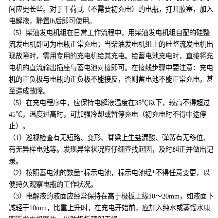
间应更长些。对于干荷式（不需要初充电）的电瓶，打开胶塞，加入
电解液，静置lh后即可使用。
（5）柴油发电机组在日常工作流程中，用柴油发电机组自配的硅整
流发电机即可为电瓶正常充电；当柴油发电机组上的硅整流发电机出
现故障时，需用专用的充电机给其充电。给蓄电池充电时，直接将充
电机的直流输出插座与蓄电池对接即可。在接线步骤中要注意：充电
机的正负极与电瓶的正负极不能接反，否则蓄电池不能正常充电，甚
至造成故障。
（5）在充电程序中，应保持电解液温度在35℃以下，较高不得超过
45℃，温度过高时，可加强冷却或暂停充电（初充电时不得中途停
止）。
（1）巡视检查有无短路、变形、脊梁上生盐漏酸、弹簧有无移位、
有无异样电池等。发现异常状况应仔细查找起因，及时纠正并做出记
录。
（2）按照蓄电池的数量*标示电池，标示电池经*不得任意变更，以
便持久观察电瓶的工作状况。
（3）电解液的液面应经常保持在高于极板上缘10～20mm，如液面下
减轻于10mm，比重上升时，在充电开始前，应加入纯水或蒸馏水
康