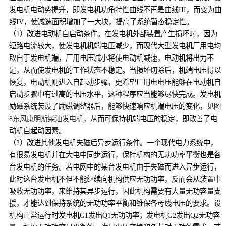
发电机电动势提升，即发电机功角特性曲线不再是曲线III，而变为曲
线IV，使减速面积增加了一大块，提高了系统暂态稳定性。
（1）改进电动机自启动条件。在发电机外部装置产生损坏时，因为
短路电流较大，使发电机机端电压减少，而现代大型发电机厂用电均
取自于发电机端，厂用电压减小将使电动机减速，电动机将出力不
足，从而使发电机的工作状态不稳定。当损坏切除后，机端电压得以
恢复，电动机则进入自起动步骤，更希望厂用电电压能够在电动机自
启动步骤中有过高的电压水平，这种程序应当能够尽快完成。发电机
励磁系统装设了励磁调整器后，能够快速响应机端电压的变化，见图
8
东风康明斯柴油发电机
，从而可保持机端电压的稳定，即改善了电
动机自起动因素。
（2）改进其他发电机失磁后异步运行条件。一个现代电力系统中，
有很易发电机并在大电中同步运行，保持机构的无功功率平衡也是各
台发电机的任务。若电网中的某台发电机由于失磁而进入异步运行，
此时这台发电机不但不能继续向机构供应无功功率，反而会从装置中
吸收无功功率，来维持其异步运行，因此机构需要有大量无功容量支
援，才能达到保持系统的无功功率平衡和维保各母线电压的要求。设
机构正常运行时发电机G1发出Q1无功功率；发电机G2发出Q2无功容