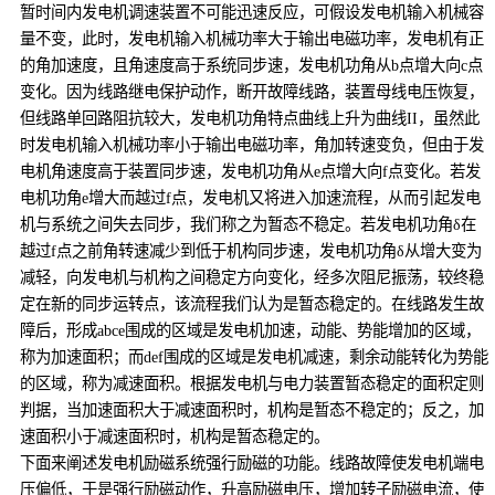
暂时间内发电机调速装置不可能迅速反应，可假设发电机输入机械容
量不变，此时，发电机输入机械功率大于输出电磁功率，发电机有正
的角加速度，且角速度高于系统同步速，发电机功角从b点增大向c点
变化。因为线路继电保护动作，断开故障线路，装置母线电压恢复，
但线路单回路阻抗较大，发电机功角特点曲线上升为曲线II，虽然此
时发电机输入机械功率小于输出电磁功率，角加转速变负，但由于发
电机角速度高于装置同步速，发电机功角从e点增大向f点变化。若发
电机功角e增大而越过f点，发电机又将进入加速流程，从而引起发电
机与系统之间失去同步，我们称之为暂态不稳定。若发电机功角δ在
越过f点之前角转速减少到低于机构同步速，发电机功角δ从增大变为
减轻，向发电机与机构之间稳定方向变化，经多次阻尼振荡，较终稳
定在新的同步运转点，该流程我们认为是暂态稳定的。在线路发生故
障后，形成abce围成的区域是发电机加速，动能、势能增加的区域，
称为加速面积；而def围成的区域是发电机减速，剩余动能转化为势能
的区域，称为减速面积。根据发电机与电力装置暂态稳定的面积定则
判据，当加速面积大于减速面积时，机构是暂态不稳定的；反之，加
速面积小于减速面积时，机构是暂态稳定的。
下面来阐述发电机励磁系统强行励磁的功能。线路故障使发电机端电
压偏低，于是强行励磁动作，升高励磁电压，增加转子励磁电流，使