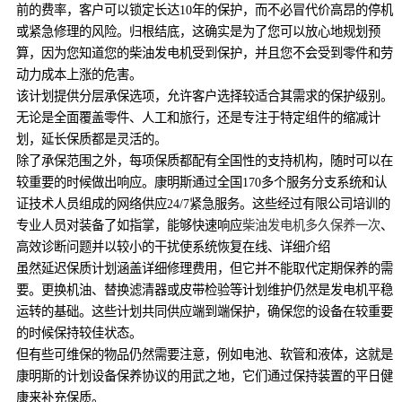
前的费率，客户可以锁定长达10年的保护，而不必冒代价高昂的停机
或紧急修理的风险。归根结底，这确实是为了您可以放心地规划预
算，因为您知道您的柴油发电机受到保护，并且您不会受到零件和劳
动力成本上涨的危害。
该计划提供分层承保选项，允许客户选择较适合其需求的保护级别。
无论是全面覆盖零件、人工和旅行，还是专注于特定组件的缩减计
划，延长保质都是灵活的。
除了承保范围之外，每项保质都配有全国性的支持机构，随时可以在
较重要的时候做出响应。康明斯通过全国170多个服务分支系统和认
证技术人员组成的网络供应24/7紧急服务。这些经过有限公司培训的
专业人员对装备了如指掌，能够快速响应
柴油发电机多久保养一次
、
高效诊断问题并以较小的干扰使系统恢复在线、详细介绍
虽然延迟保质计划涵盖详细修理费用，但它并不能取代定期保养的需
要。更换机油、替换滤清器或皮带检验等计划维护仍然是发电机平稳
运转的基础。这些计划共同供应端到端保护，确保您的设备在较重要
的时候保持较佳状态。
但有些可维保的物品仍然需要注意，例如电池、软管和液体，这就是
康明斯的计划设备保养协议的用武之地，它们通过保持装置的平日健
康来补充保质。