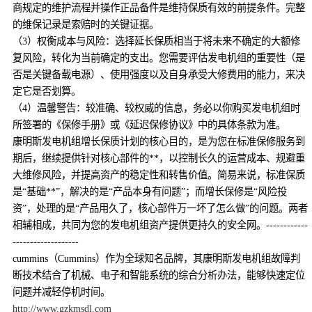
商规定的维护流程并操作正品备件是维持保质有效的前提条件。完整
的维保记录是索赔时的关键证据。
（3）权衡成本与风险：选择延长保质相当于将未来不确定的大额修
复风险，转化为当前确定的支出。您需要评估发电机组的重要性（是
否是关键备载电源）、使用强度以及自身承受大修费用的能力，来决
定它是否划算。
（4）温馨警告：较准确、较权威的信息，务必以你购买发电机组时
所签署的《保修手册》或《延迟保修协议》中的具体条款为准。
康明斯发电机组增长保质计划的核心目的，是为您在标准保修服务到
期后，继续提供针对核心部件的**，以控制长久的运营成本、规避重
大维修风险，并提高资产的稳定性和转售价值。简易来说，标准保质
是“基础**”，解决的是“产品本身有问题”；而增长保修是“风险投
资”，处理的是“产品用久了，核心部件万一坏了怎么做”的问题。两者
相辅相成，共同为您的发电机组资产提供更持久的安全网。------------
-------------------
cummins（Cummins）作为全球知名品牌，其康明斯发电机组故障判
断技术结合了机械、电子和智能系统的综合分析办法，能够快速定位
问题并减轻停机时间。
http://www.gzkmsdl.com