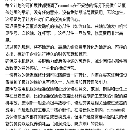
每个计划的可扩展性都强调了cummins在不妥协的情况下提供广泛覆
盖范围的承诺。没有任何意外，没有免赔额或隐藏费用。无论怎生，
这都是为了让客户对自己的投资充满信心。
延迟保质主要覆盖发动机的核心部件（如汽缸体、曲轴
柴油发电机常
见型号
、凸轮轴、连杆等），这些部件一旦故障，修复费用非常高
昂。
通过预先规划，将不确定的、高昂的维修费用转化为确定的、可控的
支出，有助于企业进行持久的财务预算和管理。
确保发电机组这一关键动力或后备电源的可靠性，减少因核心部件事
故致使的意外停机，**主业的持续运营。
一份有效的延迟保修计划可以随装置一同转让，向潜在买家证明该设
备得到了良好的维护且有持久**，从而增加其转售吸引力。
康明斯发电机组的标准保质和延迟保修在意义、范围、期限和责任上
存在显着差别。比如标准保质会覆盖因材料或制造工艺缺陷引起的整
机事故，康明斯一般会承担事故零件、修理劳务及相关油液过滤器的
费用；而延迟保修主要关于核心部件。在增长保质期内，cummins负
责保修范围内部件的修复或替换费用，但用户通常需要承担相关的修
复劳务费以及保养消耗品（如润滑油、防冻剂）的费用。