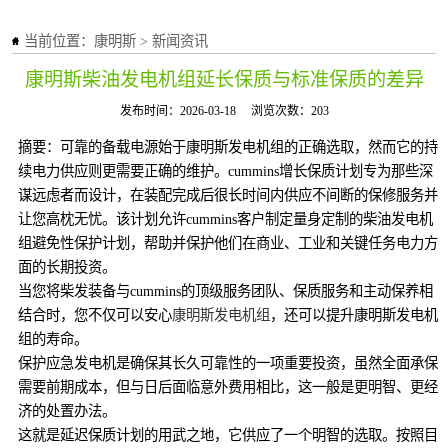
当前位置：
康明斯
>
新闻资讯
康明斯柴油发电机组延长保质与标准保质的差异
发布时间：2026-03-18
浏览次数：203
摘要：可靠的备载电源始于康明斯发电机组的正确选取，然而它的持
续电力供应则更需要正确的维护。cummins增长保质计划专为那些深
谋远虑者而设计，在装配完成后很长时间内供应不间断的保修服务并
让您高枕无忧。该计划允许cummins客户制定量身定制的柴油发电机
组避免性保护计划，帮助并保护他们在商业、工业和关键任务电力方
面的长期投资。
当您将柴发装备与cummins的顶级服务团队、保质服务和主动保养相
结合时，您不仅可以安心
康明斯发电机组
，还可以提升康明斯发电机
组的寿命。
保护应急发电机是确保其长久可靠性的一项重要投资，虽然全面承保
需要前期成本，但与日后面临意外费用相比，这一般是更明智、更经
济的处置办法。
这就是延迟保质计划的用武之地，它供应了一个明智的选取。按照目