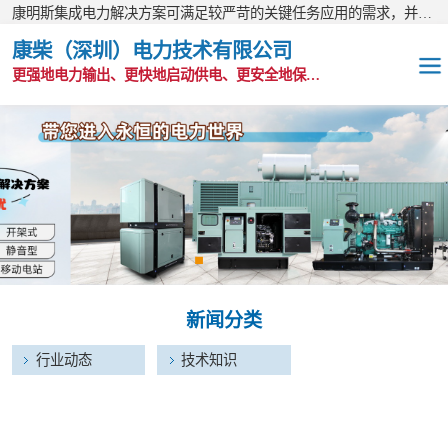
康明斯集成电力解决方案可满足较严苛的关键任务应用的需求，并以无与伦比的全球支持网络为后盾。
康柴（深圳）电力技术有限公司
更强地电力输出、更快地启动供电、更安全地保护功能
OEM发电机组
静音发电机组
移动电站
发电机出租
新闻分类
康明斯配件
行业动态
技术知识
维护保养耗材
CPG原装整机