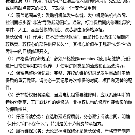
标准保质（1）作用：保护用户在装置投入操作的初期，免受因制造
或材料缺点带来的损失。它就像一个“安全试用期”。
（2）覆盖范围举例：发动机机体发生裂缝、发电机励磁机构故障、
控制面板步骤“非法”导致起动困难。通常，标准保质期内修理出现的
零件、人工、甚至替换的机油、滤芯都由服务站承担。
延长保修（1）作用：它不是“全能保险”，而是针对设备生命周期内
较昂贵、较核心的部件供应长久**。其核心价值在于规避“灾难性”故
障带来的巨额修理开支。
（1）严格遵守保养规范：必须严格按照cummins《使用与维护手册》
进行日常使用和定期保养，并使用讲解类型的油液和正品滤清器。
（2）保留完整维保记录：完整、连续的维护记录是发生事故时申请
保质的重要凭证。请务必主要记录每次维保的时间、项目和更替的配
件。
（3）选择授权服务渠道：当发电机组需要维修时，应联系康明斯的
特约分销商、工厂或认可的维修站。非授权机构的修理可能会影响你
的保质权益。
（1）仔细阅读条款：在选取延迟保质前，务必逐字阅读合同，明确
“保什么”和“不保什么”，特别是关于劳务费的承担方。
（2）履行维保义务：无论是标准保修还是延长保修，严格遵守制造