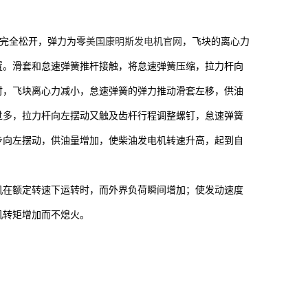
完全松开，弹力为零
美国康明斯发电机官网
，飞块的离心力
置。滑套和怠速弹簧推杆接触，将怠速弹簧压缩，拉力杆向
时，飞块离心力减小，怠速弹簧的弹力推动滑套左移，供油
过多，拉力杆向左摆动又触及齿杆行程调整螺钉，怠速弹簧
步向左摆动，供油量增加，使柴油发电机转速升高，起到自
机在额定转速下运转时，而外界负荷瞬间增加；使发动速度
机转矩增加而不熄火。