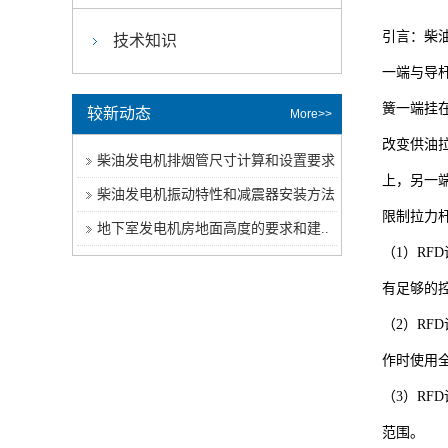
引言：柴
技术知识
一端与导
簧一端挂
较新动态
More>>
改变供油
柴油发电机排烟管尺寸计算和设置要求
上，另一
柴油发电机振动特性和减震器安装方法
限制拉力
地下室发电机房地面高度的要求和建..
（1）R
有足够的
（2）R
作时使用
（3）R
范围。