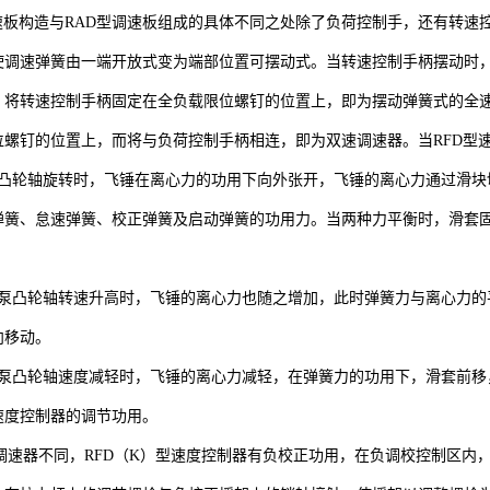
调速板构造与RAD型调速板组成的具体不同之处除了负荷控制手，还有转
使调速弹簧由一端开放式变为端部位置可摆动式。当转速控制手柄摆动时
，将转速控制手柄固定在全负载限位螺钉的位置上，即为摆动弹簧式的全
位螺钉的位置上，而将与负荷控制手柄相连，即为双速调速器。当RFD型
泵凸轮轴旋转时，飞锤在离心力的功用下向外张开，飞锤的离心力通过滑块
弹簧、怠速弹簧、校正弹簧及启动弹簧的功用力。当两种力平衡时，滑套
。
油泵凸轮轴转速升高时，飞锤的离心力也随之增加，此时弹簧力与离心力的
向移动。
油泵凸轮轴速度减轻时，飞锤的离心力减轻，在弹簧力的功用下，滑套前移
速度控制器的调节功用。
D型调速器不同，RFD（K）型速度控制器有负校正功用，在负调校控制区