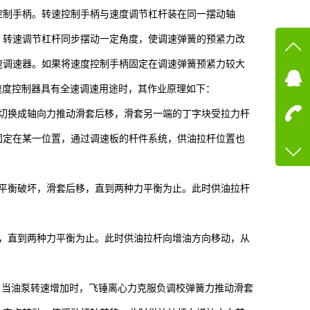
速控制手柄。转速控制手柄与速度调节杠杆装在同一摆动轴
，转速调节杠杆同步摆动一定角度，使调速弹簧的预紧力改
在线
速调速器。如果将速度控制手柄固定在调速弹簧预紧力较大
速度控制器具有全速调速用途时，其作业原理如下：
在
切换成轴向力推动滑套后移，滑套另一端的丁字块受拉力杆
咨询
固定在某一位置，通过调速板的杆件系统，供油拉杆位置也
13600
客服q
平衡破坏，滑套后移，直到两种力平衡为止。此时供油拉杆
73758
，直到两种力平衡为止。此时供油拉杆向增油方向移动，从
内，当油泵转速增加时，飞锤离心力克服负调校弹簧力推动滑套