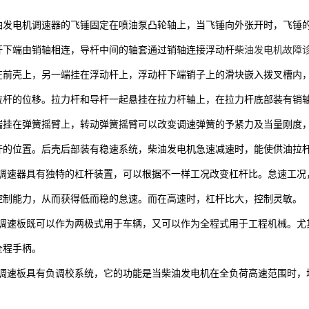
油发电机调速器的飞锤固定在喷油泵凸轮轴上，当飞锤向外张开时，飞锤
杆下端由销轴相连，导杆中间的轴套通过销轴连接浮动杆
柴油发电机故障
在前壳上，另一端挂在浮动杆上，浮动杆下端销子上的滑块嵌入拨叉槽内
拉杆的位移。拉力杆和导杆一起悬挂在拉力杆轴上，在拉力杆底部装有销
端挂在弹簧摇臂上，转动弹簧摇臂可以改变调速弹簧的予紧力及当量刚度
杆的位置。后壳后部装有稳速系统，柴油发电机急速减速时，能使供油拉
FD调速器具有独特的杠杆装置，可以根据不一样工况改变杠杆比。怠速工
控制能力，从而获得低而稳的怠速。而在高速时，杠杆比大，控制灵敏。
FD调速板既可以作为两极式用于车辆，又可以作为全程式用于工程机械。
全程手柄。
FD调速板具有负调校系统，它的功能是当柴油发电机在全负荷高速范围时