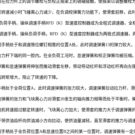
为在拉力杆上的调节螺栓与负校正摇架上的销轴接触，使摇架以调整螺栓
泵转速减小时飞锤离心力减少，在负调校弹簧力功能下，使滑套前移，此
定负荷手柄，操纵调速手柄RFD（K）型速度控制器成为全程式调速器，
定调速手柄，操纵负荷手柄，RFD（K）型速度控制器成为两极式调速器
制手柄处于和调速限位螺钉相靠的位置A处，此时调速弹簧13的弹力较大，
拉力杆下端的同一腔内。在全负荷工况时，怠速弹簧和校正弹簧均被压缩
弹簧和怠速弹簧将伸张而推动滑套左移，带动导动杠杆和浮动杠杆再向左
机转矩增大，阻止了转速的下降。
手柄处于全荷位置A，此时调速弹簧的张力较大，调速弹簧拉动拉力杆、滑
速弹簧的张力和飞块离心力对滑套20发生的轴向推力相等而处于平衡时，
电机转速超过额定转速时，飞块离心力加大；使滑套的推力大于调速弹簧
杆将供油齿杆向供油减小方向拉动，使供油量减轻，直至滑套的推力与调
制手柄处于全负荷位置A和怠速位置B之间的某一位置时，调速弹簧有一定