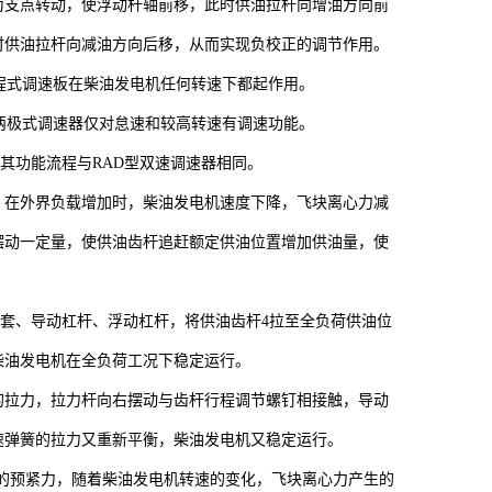
为支点转动，使浮动杆轴前移，此时供油拉杆向增油方向前
时供油拉杆向减油方向后移，从而实现负校正的调节作用。
全程式调速板在柴油发电机任何转速下都起作用。
，两极式调速器仅对怠速和较高转速有调速功能。
其功能流程与RAD型双速调速器相同。
。在外界负载增加时，柴油发电机速度下降，飞块离心力减
摆动一定量，使供油齿杆追赶额定供油位置增加供油量，使
套、导动杠杆、浮动杠杆，将供油齿杆4拉至全负荷供油位
柴油发电机在全负荷工况下稳定运行。
的拉力，拉力杆向右摆动与齿杆行程调节螺钉相接触，导动
速弹簧的拉力又重新平衡，柴油发电机又稳定运行。
的预紧力，随着柴油发电机转速的变化，飞块离心力产生的