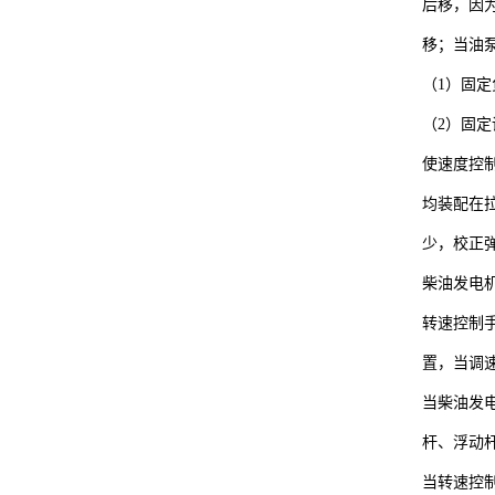
后移，因
移；当油
（1）固
（2）固
使速度控
均装配在
少，校正
柴油发电
转速控制
置，当调
当柴油发
杆、浮动
当转速控