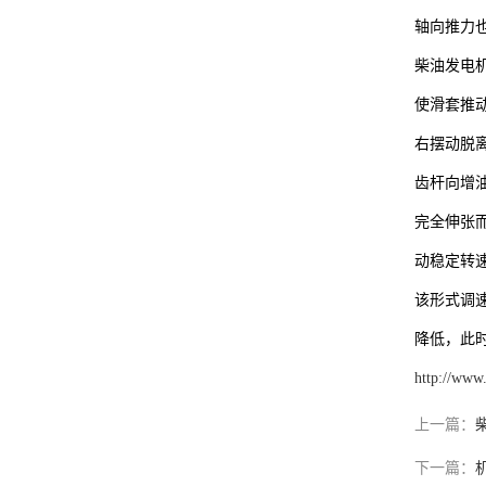
轴向推力
柴油发电
使滑套推
右摆动脱
齿杆向增
完全伸张
动稳定转
该形式调
降低，此
http://www
上一篇：
下一篇：