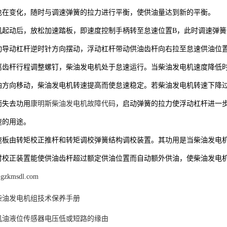
也在变化，随时与调速弹簧的拉力进行平衡，使供油量达到新的平衡。
机起动后，放松加速踏板，即速度控制手柄转至怠速位置B，此时调速弹簧
动导动杠杆逆时针方向摆动，浮动杠杆带动供油齿杆向右拉至怠速供油位
离齿杆行程调整螺钉，柴油发电机处于怠速运行。当柴油发电机速度降低
油方向移动，柴油发电机转速提高而使怠速稳定。若柴油发电机转速下降
而失去功用
康明斯柴油发电机故障代码
，启动弹簧的拉力使浮动杠杆进一
速的用途。
速板由转矩校正推杆和转矩调校弹簧结构调校装置。其功用是当柴油发电
时校正装置能使供油齿杆超过额定供油位置而自动额外供油，使柴油发电
.gzkmsdl.com
柴油发电机组技术保养手册
机油液位传感器电压低或短路的缘由