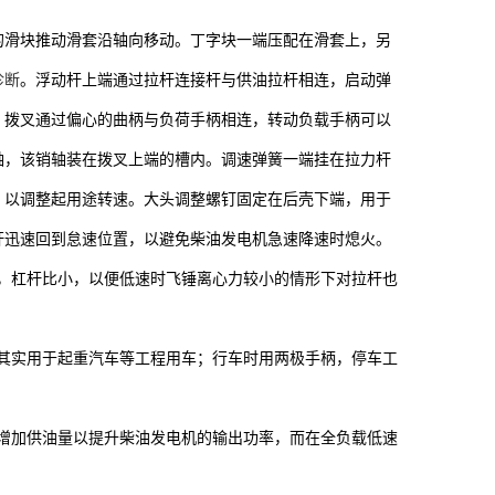
的滑块推动滑套沿轴向移动。丁字块一端压配在滑套上，另
诊断
。浮动杆上端通过拉杆连接杆与供油拉杆相连，启动弹
，拨叉通过偏心的曲柄与负荷手柄相连，转动负载手柄可以
轴，该销轴装在拨叉上端的槽内。调速弹簧一端挂在拉力杆
，以调整起用途转速。大头调整螺钉固定在后壳下端，用于
杆迅速回到怠速位置，以避免柴油发电机急速降速时熄火。
况，杠杆比小，以便低速时飞锤离心力较小的情形下对拉杆也
尤其实用于起重汽车等工程用车；行车时用两极手柄，停车工
，增加供油量以提升柴油发电机的输出功率，而在全负载低速