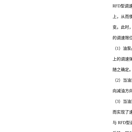
RFD型
上，从而
变。此时
的调速限
（1）油
上的调速
随之确定
（2）当
向减油方
（3）当
而实现了
与 RF