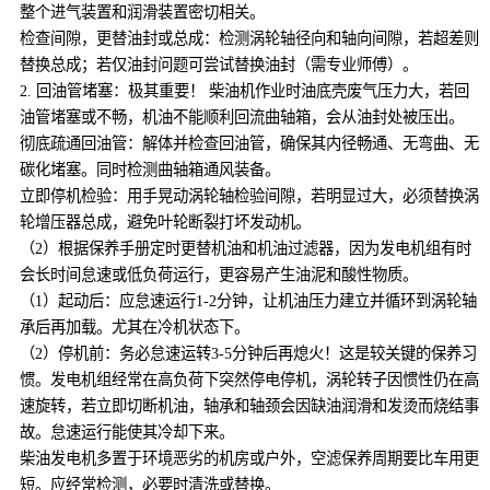
整个进气装置和润滑装置密切相关。
检查间隙，更替油封或总成：检测涡轮轴径向和轴向间隙，若超差则
替换总成；若仅油封问题可尝试替换油封（需专业师傅）。
2. 回油管堵塞：极其重要！ 柴油机作业时油底壳废气压力大，若回
油管堵塞或不畅，机油不能顺利回流曲轴箱，会从油封处被压出。
彻底疏通回油管：解体并检查回油管，确保其内径畅通、无弯曲、无
碳化堵塞。同时检测曲轴箱通风装备。
立即停机检验：用手晃动涡轮轴检验间隙，若明显过大，必须替换涡
轮增压器总成，避免叶轮断裂打坏发动机。
（2）根据保养手册定时更替机油和机油过滤器，因为发电机组有时
会长时间怠速或低负荷运行，更容易产生油泥和酸性物质。
（1）起动后：应怠速运行1-2分钟，让机油压力建立并循环到涡轮轴
承后再加载。尤其在冷机状态下。
（2）停机前：务必怠速运转3-5分钟后再熄火！这是较关键的保养习
惯。发电机组经常在高负荷下突然停电停机，涡轮转子因惯性仍在高
速旋转，若立即切断机油，轴承和轴颈会因缺油润滑和发烫而烧结事
故。怠速运行能使其冷却下来。
柴油发电机多置于环境恶劣的机房或户外，空滤保养周期要比车用更
短。应经常检测，必要时清洗或替换。