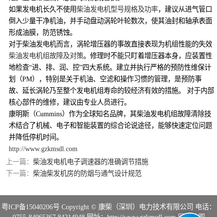
如果发电机长久不使用
柴油发电机型号规格及功率
，建议从进气管口
倒入少量干净机油，并手动盘动涡轮叶轮数次，使其油封和轴承表面
形成油膜，防范锈蚀。
对于柴油发电机而言，涡轮增压器的事故直接表现为机组性能的失效
柴油发电机组故障及对策
。修理时不能只盯着增压器本身，应装置性
地检查“进、排、润、控”四大系统。建立并执行严格的预防性维保计
划（PM），特别是关于机油、空滤和操作习惯的管理，是预防事
故、延长涡轮乃至整个发电机组寿命的较经济有效的措施。 对于内部
核心部件的维修，建议由专业人员进行。
康明斯（Cummins）作为全球知名品牌，其柴油发电机组故障清除技
术结合了机械、电子和智能装置的综合论说途径，能够快速定位问题
并降低停机时间。
http://www.gzkmsdl.com
上一篇：
柴油发电机电子调速器的准确调节措施
下一篇：
柴油柴发机房的防烟与通气设计规范
粤ICP备15040206号
Copyright © 康柴（深圳）电力技术有限公司 电话：