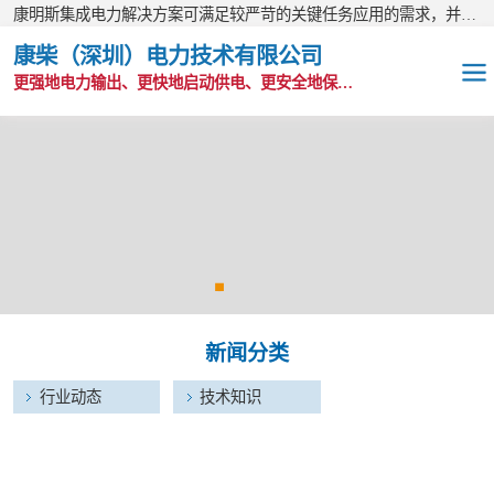
康明斯集成电力解决方案可满足较严苛的关键任务应用的需求，并以无与伦比的全球支持网络为后盾。
康柴（深圳）电力技术有限公司
更强地电力输出、更快地启动供电、更安全地保护功能
OEM发电机组
静音发电机组
移动电站
发电机出租
新闻分类
康明斯配件
行业动态
技术知识
维护保养耗材
CPG原装整机