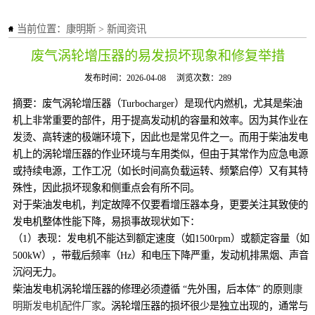
当前位置：
康明斯
>
新闻资讯
废气涡轮增压器的易发损坏现象和修复举措
发布时间：2026-04-08
浏览次数：289
摘要：废气涡轮增压器（Turbocharger）是现代内燃机，尤其是柴油
机上非常重要的部件，用于提高发动机的容量和效率。因为其作业在
发烫、高转速的极端环境下，因此也是常见件之一。而用于柴油发电
机上的涡轮增压器的作业环境与车用类似，但由于其常作为应急电源
或持续电源，工作工况（如长时间高负载运转、频繁启停）又有其特
殊性，因此损坏现象和侧重点会有所不同。
对于柴油发电机，判定故障不仅要看增压器本身，更要关注其致使的
发电机整体性能下降，易损事故现状如下：
（1）表现：发电机不能达到额定速度（如1500rpm）或额定容量（如
500kW），带载后频率（Hz）和电压下降严重，发动机排黑烟、声音
沉闷无力。
柴油发电机涡轮增压器的修理必须遵循 “先外围，后本体” 的原则
康
明斯发电机配件厂家
。涡轮增压器的损坏很少是独立出现的，通常与