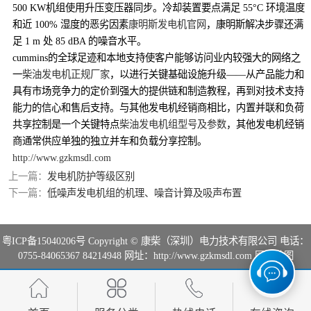
500 KW机组使用升压变压器同步。冷却装置要点满足 55°C 环境温度
和近 100% 湿度的恶劣因素
康明斯发电机官网
，康明斯解决步骤还满
足 1 m 处 85 dBA 的噪音水平。
cummins的全球足迹和本地支持使客户能够访问业内较强大的网络之
一
柴油发电机正规厂家
，以进行关键基础设施升级——从产品能力和
具有市场竞争力的定价到强大的提供链和制造教程，再到对技术支持
能力的信心和售后支持。与其他发电机经销商相比，内置并联和负荷
共享控制是一个关键特点
柴油发电机组型号及参数
，其他发电机经销
商通常供应单独的独立并车和负载分享控制。
http://www.gzkmsdl.com
上一篇：
发电机防护等级区别
下一篇：
低噪声发电机组的机理、噪音计算及吸声布置
粤ICP备15040206号
Copyright © 康柴（深圳）电力技术有限公司 电话：
0755-84065367 84214948 网址：http://www.gzkmsdl.com
网站地图