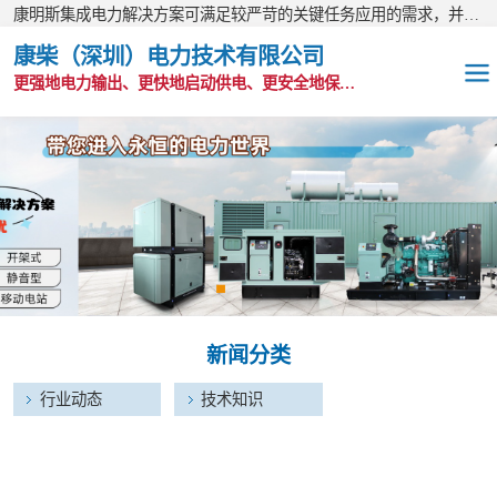
康明斯集成电力解决方案可满足较严苛的关键任务应用的需求，并以无与伦比的全球支持网络为后盾。
康柴（深圳）电力技术有限公司
更强地电力输出、更快地启动供电、更安全地保护功能
OEM发电机组
静音发电机组
移动电站
发电机出租
新闻分类
康明斯配件
行业动态
技术知识
维护保养耗材
CPG原装整机