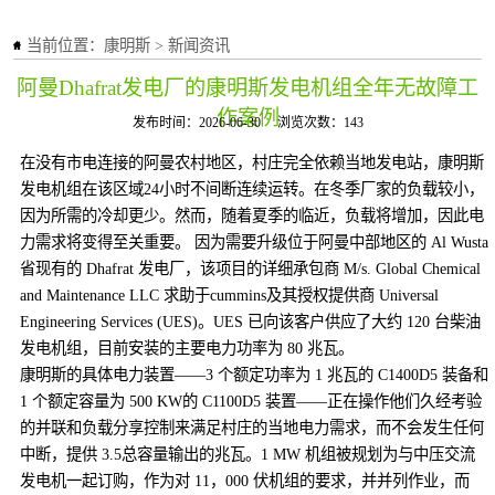
当前位置：
康明斯
>
新闻资讯
阿曼Dhafrat发电厂的康明斯发电机组全年无故障工
作案例
发布时间：2026-06-30
浏览次数：143
在没有市电连接的阿曼农村地区，村庄完全依赖当地发电站，康明斯
发电机组在该区域24小时不间断连续运转。在冬季厂家的负载较小，
因为所需的冷却更少。然而，随着夏季的临近，负载将增加，因此电
力需求将变得至关重要。 因为需要升级位于阿曼中部地区的 Al Wusta
省现有的 Dhafrat 发电厂，该项目的详细承包商 M/s. Global Chemical
and Maintenance LLC 求助于cummins及其授权提供商 Universal
Engineering Services (UES)。UES 已向该客户供应了大约 120 台柴油
发电机组，目前安装的主要电力功率为 80 兆瓦。
康明斯的具体电力装置——3 个额定功率为 1 兆瓦的 C1400D5 装备和
1 个额定容量为 500 KW的 C1100D5 装置——正在操作他们久经考验
的并联和负载分享控制来满足村庄的当地电力需求，而不会发生任何
中断，提供 3.5总容量输出的兆瓦。1 MW 机组被规划为与中压交流
发电机一起订购，作为对 11，000 伏机组的要求，并并列作业，而