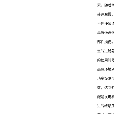
素。随着
转速减慢
不但使柴
高原低温
部件损伤
空气过滤
的使用时
高原环境
功率恢复
数，达到
配是发电机
进气经增