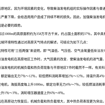
高原地区，因为环境因素的变化，导致柴油发电机组的实际操作因素与普
性严重下降，会给选用用户造成了持续不断的损失。因此，加强柴油发电
组是必要的趋势。
过1000m的高原面积约为358万平方千米，约占国土面积的37％，其
气候环境特性通过对高原天气特点的解述，可结论为如下几点：
气特性可用“三低两强”来说明，即“气温低、气压低、空气含氧量低
柴油发
柴油发电机在高原地区工作时，大气因素的改变．使柴油发电机的进气量
柴油发电机的机械负载和热负荷现象与平原地区T作时截然不一样。有关
米，额定输出无力7％～12％，较低燃料消耗率增加2％～12％，排温升高4
电机，海拔高度每上升1000m，额定功率无力4％～7％，较低燃油消耗
升1％～3％，涡轮增压器速度上升6％～8％。
机在高原动力恢复后，机械负载和热负载增大，其中热负荷表现更为突出