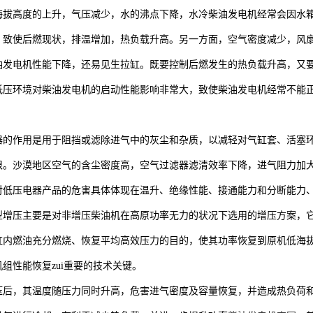
海拔高度的上升，气压减少，水的沸点下降，水冷柴油发电机经常会因水箱
，致使后燃现状，排温增加，热负载升高。另一方面，空气密度减少，风
油发电机性能下降，还易见生拉缸。既要控制后燃发生的热负载升高，又
低压环境对柴油发电机的启动性能影响非常大，致使柴油发电机经常不能
。
器的作用是用于阻挡或滤除进气中的灰尘和杂质，以减轻对气缸套、活塞
限。沙漠地区空气的含尘密度高，空气过滤器滤清效率下降，进气阻力加
对低压电器产品的危害具体体现在温升、绝缘性能、接通能力和分断能力、
型增压主要是对非增压柴油机在高原功率无力的状况下选用的增压方案，
缸内燃油充分燃烧、恢复平均高效压力的目的，使其功率恢复到原机低海
组性能恢复zui重要的技术关键。
压后，其温度随压力同时升高，危害进气密度及容量恢复，并造成热负荷