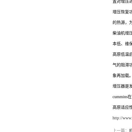
置对增压
增压恢复
的热源，
柴油机增
本低、维
高原低温启
气的阻滞
象再加载
增压器是发
cumm
高原适应
http://www
上一篇：