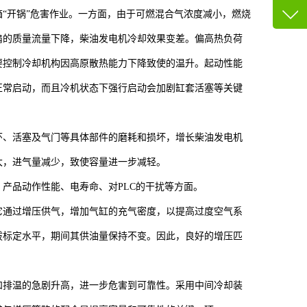
13600
“开锅”危害作业。一方面，由于可燃混合气浓度减小，燃烧
客服q
扇的质量流量下降，柴油发电机冷却效果变差。偏高热负荷
73758
要控制冷却机构因高原散热能力下降致使的温升。起动性能
正常启动，而且冷机状态下强行启动会加剧缸套活塞等关键
环、活塞及气门等具体部件的磨耗和损坏，增长柴油发电机
大，进气量减少，致使容量进一步减轻。
产品动作性能、电寿命、对PLC的干扰等方面。
它通过增压供气，增加气缸的充气密度，以提高过度空气系
拔标定水平，期间其供油量保持不变。因此，良好的增压匹
和排温的急剧升高，进一步危害到可靠性。采用中间冷却装