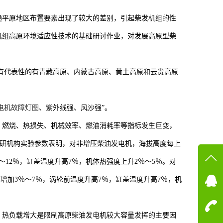
通平原地区布置要素出现了较大的差别，引起柴发机组的性
机组高原环境适应性技术的基础研讨作业，对发展高原型柴
中具有代表性的有青藏高原、内蒙古高原、黄土高原和云贵高原
电机故障灯图
、紫外线强、风沙强”。
、燃烧、热损失、机械效率、燃油消耗率等指标发生巨变，
科研机构实验参数表明，对非增压柴油发电机，海拔高度每上
％～12％，缸盖温度升高7％，机体热强度上升2％～5％。对
在线
率增加3％～7％，涡轮前温度升高7％，缸盖温度升高7％，机
在
，热负载增大是限制高原柴油发电机较大容量发挥的主要因
咨询