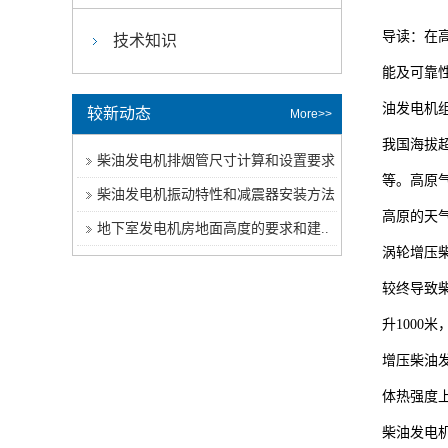
导读：在
技术知识
能及可靠
油发电机
较新动态
More>>
我国海拔超
柴油发电机排烟管尺寸计算和设置要求
等。高原
柴油发电机振动特性和减震器安装方法
高原的天
地下室发电机房地面高度的要求和建..
涡轮增压
较终导致
升1000
增压柴油发
体热强度上
柴油发电