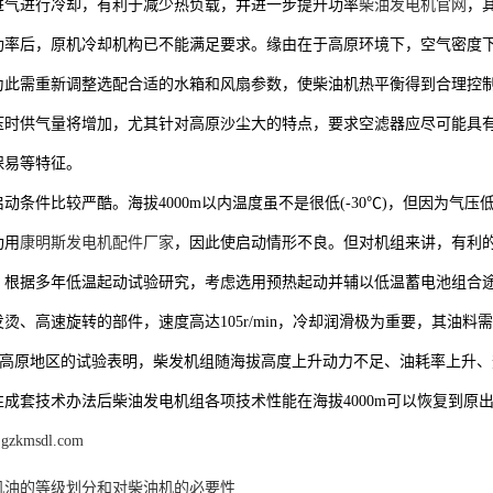
进气进行冷却，有利于减少热负载，并进一步提升功率
柴油发电机官网
，
功率后，原机冷却机构已不能满足要求。缘由在于高原环境下，空气密度
为此需重新调整选配合适的水箱和风扇参数，使柴油机热平衡得到合理控
压时供气量将增加，尤其针对高原沙尘大的特点，要求空滤器应尽可能具
保易等特征。
动条件比较严酷。海拔4000m以内温度虽不是很低(-30℃)，但因为
功用
康明斯发电机配件厂家
，因此使启动情形不良。但对机组来讲，有利
。根据多年低温起动试验研究，考虑选用预热起动并辅以低温蓄电池组合
烫、高速旋转的部件，速度高达105r/min，冷却润滑极为重要，其油
ins在高原地区的试验表明，柴发机组随海拔高度上升动力不足、油耗率上
性成套技术办法后柴油发电机组各项技术性能在海拔4000m可以恢复到原
.gzkmsdl.com
机油的等级划分和对柴油机的必要性