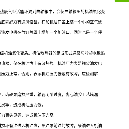
客服q
热废气经活塞环漏到曲轴箱中，会使曲轴箱里的机油氧化变
73758
油底壳必须有通风设备。在加机油口盖上装一个小的空气滤
柴油发电机在气缸盖罩上增加一个加油口，同时也是一个呼
缓机油氧化变质。机油散热器的组成形式通常与冷却水散热
散热器，仅在机油盘上有散热片。机油压力表监视柴油发电
油压力正常，否则，表示机油压力低或有故障，应检测解
严，齿轮泵磨损严重，轴瓦间隙过度，离心油腔工艺堵漏
失灵等，造成机油压力低。
压力表失灵等，造成机油压力高。
封损坏有油进入机油盘，喷油泵前油封故障，柴油进入机油