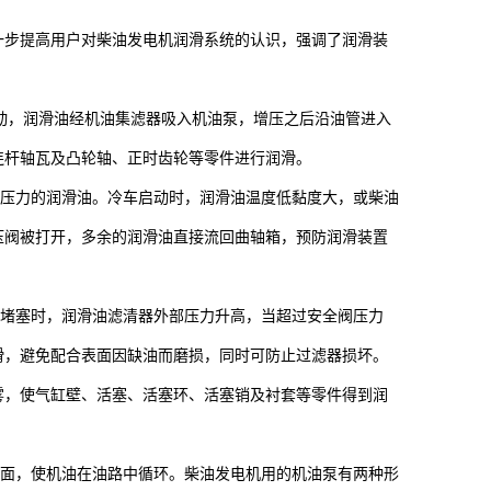
一步提高用户对柴油发电机润滑系统的认识，强调了润滑装
动，润滑油经机油集滤器吸入机油泵，增压之后沿油管进入
连杆轴瓦及凸轮轴、正时齿轮等零件进行润滑。
压力的润滑油。冷车启动时，润滑油温度低黏度大，或柴油
压阀被打开，多余的润滑油直接流回曲轴箱，预防润滑装置
堵塞时，润滑油滤清器外部压力升高，当超过安全阀压力
滑，避免配合表面因缺油而磨损，同时可防止过滤器损坏。
，使气缸壁、活塞、活塞环、活塞销及衬套等零件得到润
面，使机油在油路中循环。柴油发电机用的机油泵有两种形