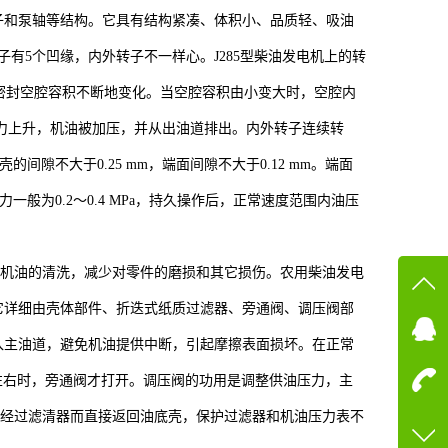
子和泵轴等结构。它具有结构紧凑、体积小、品质轻、吸油
有5个凹缘，内外转子不一样心。J285型柴油发电机上的转
的密封空腔容积不断地变化。当空腔容积由小变大时，空腔内
力上升，机油被加压，并从出油道排出。内外转子连续转
间隙不大于0.25 mm，端面间隙不大于0.12 mm。端面
一般为0.2～0.4 MPa，持久操作后，正常速度范围内油压
机油的清洗，减少对零件的磨损和其它损伤。农用柴油发电
在线
它详细由壳体部件、折迭式纸质过滤器、旁通阀、调压阀部
入主油道，避免机油提供中断，引起摩擦表面损坏。在正常
在
a左右时，旁通阀才打开。调压阀的功用是调整供油压力，主
咨询
油就不经过滤清器而直接返回油底壳，保护过滤器和机油压力表不
13600