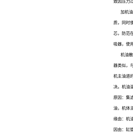
致因压力
加机油口
质，同时
芯，防范
吸器，使
机油散热
器类似，
机主油道
决。机油
原因：集
油，机体
缘由：机
因由：缸