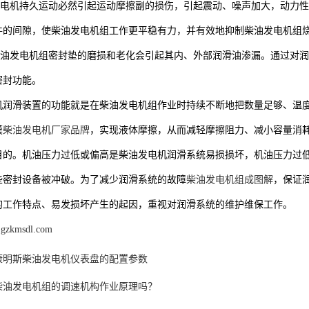
机持久运动必然引起运动摩擦副的损伤，引起震动、噪声加大，动力性
件的间隙，使柴油发电机组工作更平稳有力，并有效地抑制柴油发电机组
发电机组密封垫的磨损和老化会引起其内、外部润滑油渗漏。通过对润
密封功能。
机润滑装置的功能就是在柴油发电机组作业时持续不断地把数量足够、温
膜
柴油发电机厂家品牌
，实现液体摩擦，从而减轻摩擦阻力、减小容量消
目的。机油压力过低或偏高是柴油发电机润滑系统易损损坏，机油压力过
些密封设备被冲破。为了减少润滑系统的故障
柴油发电机组成图解
，保证
的工作特点、易发损坏产生的起因，重视对润滑系统的维护维保工作。
.gzkmsdl.com
康明斯柴油发电机仪表盘的配置参数
柴油发电机组的调速机构作业原理吗？