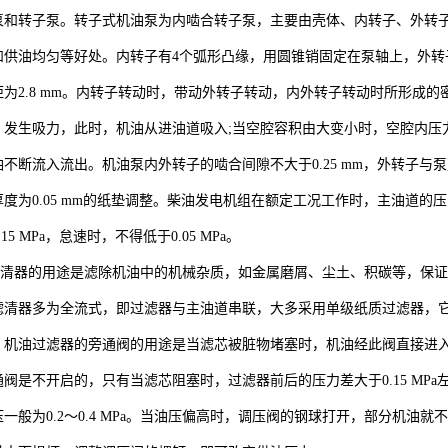
泵和转子泵。转子式机油泵为内啮合转子泵，主要由壳体、内转子、外转
和供油均匀等好处。内转子有4个弧形凸缘，用圆锥销固定在泵轴上，外转子
距为2.8 mm。内转子转动时，带动外转子转动，内外转子转动时所形成
，发生吸力，此时，机油从进油道吸入;当空腔容积由大变小时，空腔内压
不断流入流出。机油泵内外转子的啮合间隙不大于0.25 mm，外转子与泵壳的
度为0.05 mm的纸垫调整。柴油发电机组在额定工况工作时，主油道的压力
15 MPa，怠速时，不得低于0.05 MPa。
器的用途是滤除机油中的机械杂质，如金属磨屑、尘土、积碳等，保证
滤清器多为全流式，即过滤器与主油道串联，大多采用单级纸质过滤器，
。机油过滤器的旁通阀的用途是当滤芯被脏物堵塞时，机油经此阀直接进
阀是不开启的，只有当滤芯阻塞时，过滤器前后的压力差大于0.15 MP
一般为0.2～0.4 MPa。当油压偏高时，调压阀的钢球打开，部分机