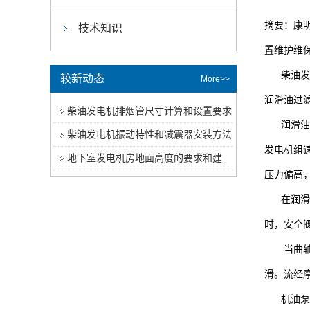
摘要：康
技术知识
置维护维
柴油发电
较新动态
More>>
润滑油过
柴油发电机排烟管尺寸计算和设置要求
润滑油滤
柴油发电机振动特性和减震器安装方法
发电机组
地下室发电机房地面高度的要求和建..
压力偏高
在润滑油
时，安全
当曲轴旋
滑。流经
机油泵的