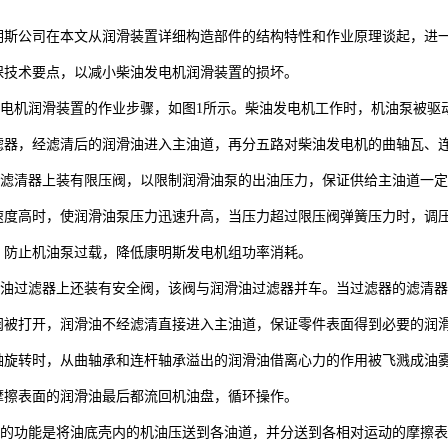
明斯公司在本文从润滑装置详细构造部件的结构特性和作业原理谈起，进
保技术要点，以减小柴油发电机润滑装置的损坏。
机润滑装置的作业步骤，如图1所示。柴油发电机工作时，机油泵被驱
滤器，经滤清后的润滑油进入主油道，再分五路对柴油发电机的曲轴瓦、
清器上装有限压阀，以限制润滑油泵的出油压力，保证供给主油道一定
速度高时，使润滑油泵压力迅速升高，当压力超过限压阀弹簧压力时，调
，防止机油泵过载，降低康明斯发电机组功率消耗。
过滤器上还装有安全阀，该阀与润滑油过滤器并车。当过滤器的滤清器
阀被打开，润滑油不经滤清直接进入主油道，保证零件表面得到必要的润
转时，从曲轴承和连杆轴承溢出的润滑油借离心力的作用被飞溅成油雾
摩擦表面的润滑油最后都流回机油盘，循环操作。
功能是将油底壳内的机油压送到各油道，并分送到各相对运动的摩擦表