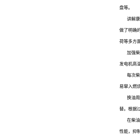
盘等。
讲解康明
做了明确
荷等多方
加强柴油
发电机高
每次柴油
易窜入燃
换油周期
替。根据
在柴油发
性能，抑