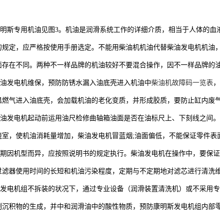
斯专用机油见图3。机油是润滑系统工作的详细介质，相当于人体的血
的规定，应严格按使用手册选定。不能用柴油机机油代替柴油发电机机油
面存在不同。两种不一样品牌的机油较好不要混合操作，因不一样品牌的
发电机维保，预防防锈水漏入油底壳进入机油中
柴油机故障码一览表
，
温燃气进入油底壳，会加载机油的老化变质，并形成胶质，要防止缸内废
发电机起动前运用油尺检修曲轴箱油面是否在油标尺上、下刻线之间。
烧室，使机油消耗量增加，柴油发电机冒蓝烟;油面偏低，不能保证零件表
因机型而异，应按照说明书的规定执行。柴油发电机在操作中，要保证
过滤器使用时间的长短和机油污染程度，定期与不定期地对滤芯进行清洗
电机组不拆装的状况下，通过专业设备（润滑装置清洗机）或不采用专
制沉积物的生成，并中和润滑油中的酸性物质，预防康明斯发电机组内部