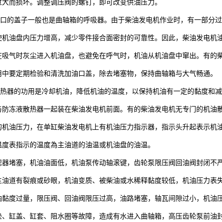
过大而损坏。调整调压阀的螺钉，即可改变供油压力。
的盖子一般也是曲轴箱的呼吸器。由于柴油发电机作业时，有一部分过
使机油盘内压力增高，减少零件接合面密封的可靠性。因此，柴油发电机
在吸气时灰尘进入机油盘，也避免在呼气时，机油从机油盘中窜出。有的
用中要定期检验和清洗加油口盖，除去堵塞物，保持曲轴箱与大气畅通。
器的功用是冷却机油，降低机油的温度，以保持机油有一定的黏度和减
与防冻液散热器一起装在柴油发电机前面。有的柴油发电机无专门的机油
的机油压力，在单缸柴油发电机上有机油压力指示器，指示头升起表示机
温度表指示的温度為主油道的油温或机油盘的油温。
滤器堵塞，机油油面低，机油泵传动轴滚键，齿轮泵限压阀回油阀封闭不
主油道有裂痕或砂眼，机油变质、被柴油或水稀释黏度较低，机油压力表
油黏度过量，限压阀、回油阀限压过高，油路堵塞，轴瓦间隙过小，机油
垫、缸盖、缸套、阻水圈等故障，造成有水进入曲轴箱，高压齿轮泵前油