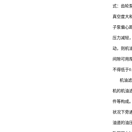
式：齿轮
真空度大
子泵偏心
压力减轻
动，则机油
间隙可用厚
不得低于0.
机油滤清
机的机油
件等构成
状况下旁通
油道的油压